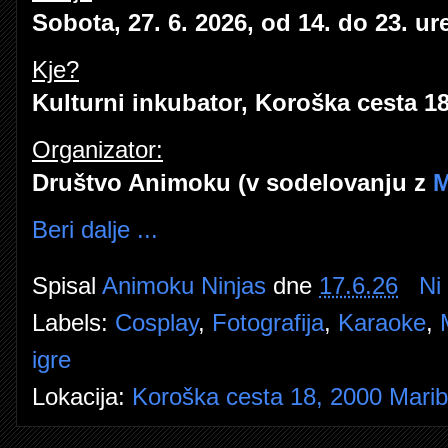
Sobota, 27. 6. 2026, od 14. do 23. ur
Kje?
Kulturni inkubator, Koroška cesta 18
Organizator:
Društvo Animoku (v sodelovanju z
M
Beri dalje ...
Spisal
Animoku Ninjas
dne
17.6.26
Ni
Labels:
Cosplay
,
Fotografija
,
Karaoke
,
igre
Lokacija:
Koroška cesta 18, 2000 Maribo