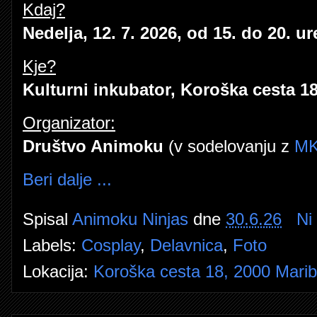
Kdaj?
Nedelja, 12. 7. 2026, od 15. do 20. ur
Kje?
Kulturni inkubator, Koroška cesta 18
Organizator:
Društvo Animoku
(v sodelovanju z
MK
Beri dalje ...
Spisal
Animoku Ninjas
dne
30.6.26
Ni
Labels:
Cosplay
,
Delavnica
,
Foto
Lokacija:
Koroška cesta 18, 2000 Maribo