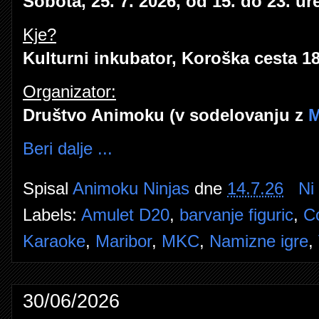
Sobota, 25. 7. 2026, od 15. do 23. ur
Kje?
Kulturni inkubator, Koroška cesta 18
Organizator:
Društvo Animoku (v sodelovanju z
M
Beri dalje ...
Spisal
Animoku Ninjas
dne
14.7.26
Ni
Labels:
Amulet D20
,
barvanje figuric
,
C
Karaoke
,
Maribor
,
MKC
,
Namizne igre
,
30/06/2026