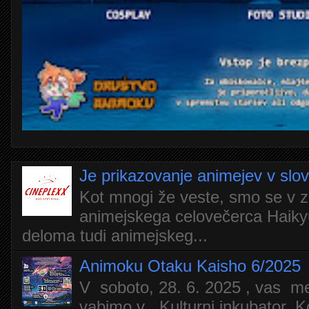
Je prikazovanje animejev v slo
Kot mnogi že veste, smo se v z
animejskega celovečerca Haiky
deloma tudi animejskeg...
Animoku Otaku Kaisho 6/2025
V soboto, 28. 6. 2025 , vas m
vabimo v Kulturni inkubator, Ko