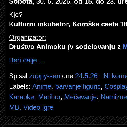
Sobota, 30. 5. 2026, od 15. do 23. ur
Kje?
Kulturni inkubator, Koroška cesta 18
Organizator:
Društvo Animoku (v sodelovanju z
M
Beri dalje ...
Spisal
zuppy-san
dne
24.5.26
Ni kome
Labels:
Anime
,
barvanje figuric
,
Cospla
Karaoke
,
Maribor
,
Mečevanje
,
Namizne 
MB
,
Video igre