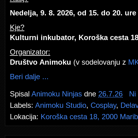
Nedelja, 9. 8. 2026, od 15. do 20. ure
Kje?
Kulturni inkubator, Koroška cesta 18
Organizator:
Društvo Animoku
(v sodelovanju z
MK
Beri dalje ...
Spisal
Animoku Ninjas
dne
26.7.26
Ni
Labels:
Animoku Studio
,
Cosplay
,
Dela
Lokacija:
Koroška cesta 18, 2000 Maribo