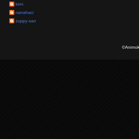
kimi
nanahaci
zuppy-san
©Animoku