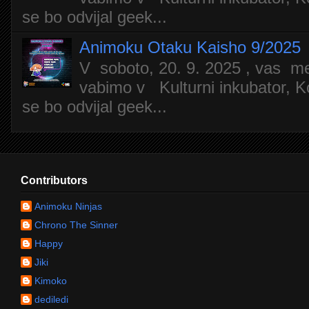
se bo odvijal geek...
Animoku Otaku Kaisho 9/2025
V soboto, 20. 9. 2025 , vas m
vabimo v Kulturni inkubator, Ko
se bo odvijal geek...
Contributors
Animoku Ninjas
Chrono The Sinner
Happy
Jiki
Kimoko
dediledi