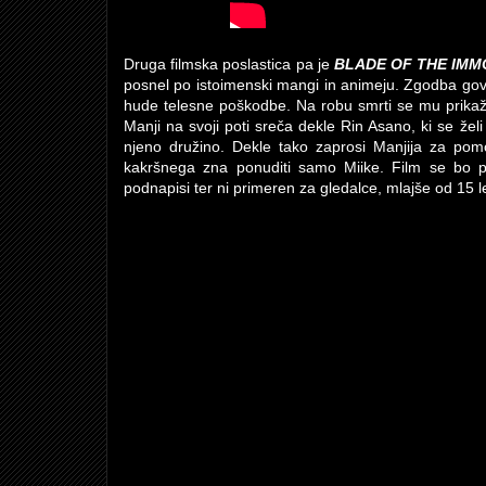
Druga filmska poslastica pa je
BLADE OF THE IM
posnel po istoimenski mangi in animeju. Zgodba govor
hude telesne poškodbe. Na robu smrti se mu prikaž
Manji na svoji poti sreča dekle Rin Asano, ki se želi
njeno družino. Dekle tako zaprosi Manjija za pom
kakršnega zna ponuditi samo Miike. Film se bo pr
podnapisi ter ni primeren za gledalce, mlajše od 15 le