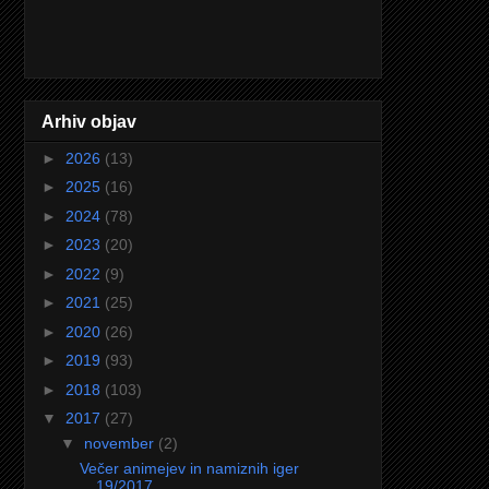
Arhiv objav
►
2026
(13)
►
2025
(16)
►
2024
(78)
►
2023
(20)
►
2022
(9)
►
2021
(25)
►
2020
(26)
►
2019
(93)
►
2018
(103)
▼
2017
(27)
▼
november
(2)
Večer animejev in namiznih iger
19/2017