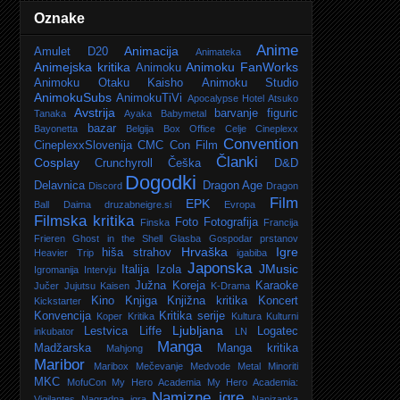
Oznake
Anime
Animacija
Amulet D20
Animateka
Animejska kritika
Animoku FanWorks
Animoku
Animoku Otaku Kaisho
Animoku Studio
AnimokuSubs
AnimokuTiVi
Apocalypse Hotel
Atsuko
Avstrija
barvanje figuric
Tanaka
Ayaka
Babymetal
bazar
Bayonetta
Belgija
Box Office
Celje
Cineplexx
Convention
CineplexxSlovenija
CMC
Con Film
Članki
Cosplay
Crunchyroll
Češka
D&D
Dogodki
Delavnica
Dragon Age
Discord
Dragon
Film
EPK
Ball Daima
druzabneigre.si
Evropa
Filmska kritika
Foto
Fotografija
Finska
Francija
Frieren
Ghost in the Shell
Glasba
Gospodar prstanov
Hrvaška
Igre
hiša strahov
Heavier Trip
igabiba
Japonska
JMusic
Italija
Izola
Igromanija
Intervju
Južna Koreja
Karaoke
Jučer
Jujutsu Kaisen
K-Drama
Kino
Knjiga
Knjižna kritika
Koncert
Kickstarter
Konvencija
Kritika serije
Koper
Kritika
Kultura
Kulturni
Ljubljana
Lestvica
Liffe
Logatec
inkubator
LN
Manga
Madžarska
Manga kritika
Mahjong
Maribor
Maribox
Mečevanje
Medvode
Metal
Minoriti
MKC
MofuCon
My Hero Academia
My Hero Academia:
Namizne igre
Vigilantes
Nagradna igra
Nanizanka