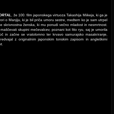
MORTAL
, že 100. film japonskega virtuoza Takashija Miikeja, ki ga je
i o Manjiju, ki je bil priča umoru sestre, medtem ko je sam utrpel
e skrivnostna ženska, ki mu ponudi večno mladost in nesmrtnost.
 maščevati skupini mečevalcev, poznani kot Itto ryu, saj je umorila
oč in začne se vratolomno ter krvavo samurajsko masakriranje,
edvajal z originalnim japonskim tonskim zapisom in angleškimi
t.