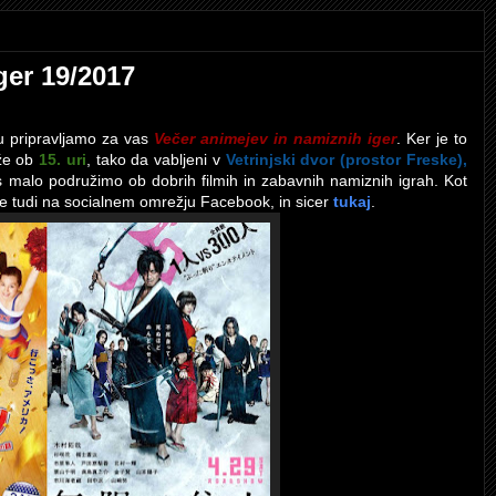
ger 19/2017
tu pripravljamo za vas
Večer animejev in namiznih iger
. Ker je to
 že ob
15. uri
, tako da vabljeni v
Vetrinjski dvor (prostor Freske),
os malo podružimo ob dobrih filmih in zabavnih namiznih igrah. Kot
te tudi na socialnem omrežju Facebook, in sicer
tukaj
.