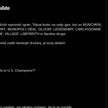
ičnih namiznih igrah. Tokrat bodo na voljo igre, kot so
MUNCHKIN,
IMMT, MONOPOLY DEAL, GLOOM, LEGENDARY, CARCASSONNE:
E, VILLAGE, LABYRINTH
in številne druge.
ček naših letošnjih druženj, je torej sledeči:
rls to U.S. Champions?!
s najdete, saj nikakor nočemo, da bi se izgubili.