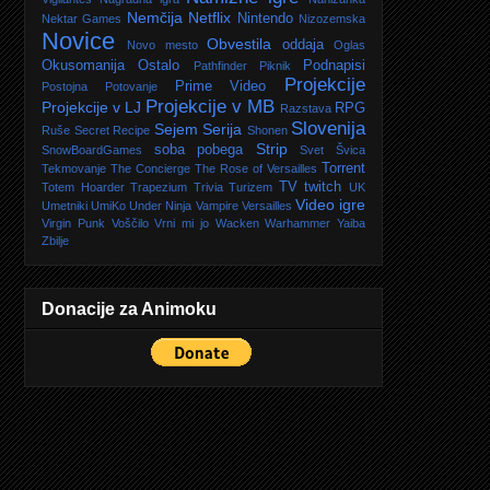
Nemčija
Netflix
Nintendo
Nektar Games
Nizozemska
Novice
Obvestila
oddaja
Novo mesto
Oglas
Okusomanija
Ostalo
Podnapisi
Pathfinder
Piknik
Projekcije
Prime Video
Postojna
Potovanje
Projekcije v MB
Projekcije v LJ
RPG
Razstava
Slovenija
Sejem
Serija
Ruše
Secret Recipe
Shonen
Strip
soba pobega
SnowBoardGames
Svet
Švica
Torrent
Tekmovanje
The Concierge
The Rose of Versailles
TV
twitch
Totem Hoarder
Trapezium
Trivia
Turizem
UK
Video igre
Umetniki
UmiKo
Under Ninja
Vampire
Versailles
Virgin Punk
Voščilo
Vrni mi jo
Wacken
Warhammer
Yaiba
Zbilje
Donacije za Animoku