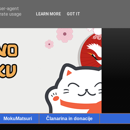
user-agent
erate usage
LEARN MORE
GOT IT
MokuMatsuri
Članarina in donacije