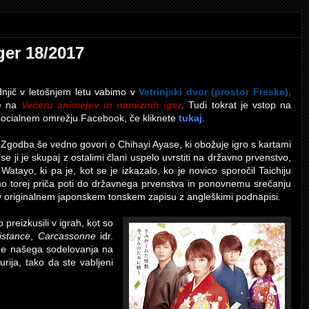
ger 18/2017
njič v letošnjem letu vabimo v
Vetrinjski dvor (prostor Freske),
te na
Večeru animejev in namiznih iger
. Tudi tokrat je vstop na
 socialnem omrežju Facebook, če kliknete
tukaj
.
 Zgodba še vedno govori o Chihayi Ayase, ki obožuje igro s kartami
 se ji je skupaj z ostalimi člani uspelo uvrstiti na državno prvenstvo,
 Watayo, ki pa je, kot se je izkazalo, ko je novico sporočil Taichiju
omo torej priča poti do državnega prvenstva in ponovnemu srečanju
l v originalnem japonskem tonskem zapisu z angleškimi podnapisi.
preizkusili v igrah, kot so
istance
,
Carcassonne
idr.
de našega sodelovanja na
ija, tako da ste vabljeni