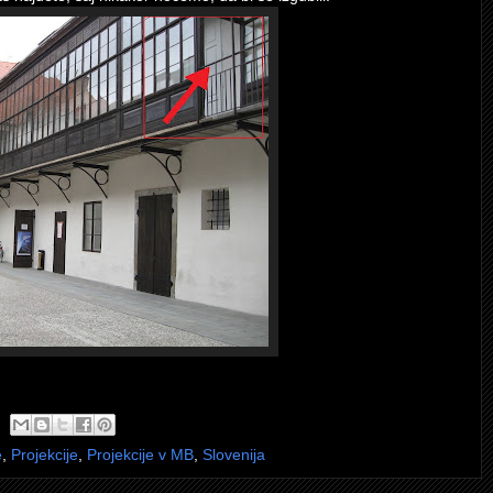
e
,
Projekcije
,
Projekcije v MB
,
Slovenija