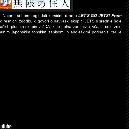
ici. Najprej si bomo ogledali komično dramo
LET'S GO JETS! From
o resnični zgodbi, ki govori o navijaški skupini JETS s srednje šole
aških plesnih skupin v ZDA, ki je polna zanimivih, včasih celo zelo
inalnim japonskim tonskim zapisom in angleškimi podnapisi ter je