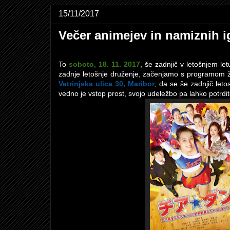
15/11/2017
Večer animejev in namiznih i
To
soboto, 18. 11. 2017
, še zadnjič v letošnjem le
zadnje letošnje druženje, začenjamo s programom
Vetrinjska ulica 30, Maribor
, da se še zadnjič let
vedno je vstop prost, svojo udeležbo pa lahko potrdi