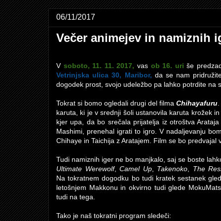
06/11/2017
Večer animejev in namiznih i
V
soboto, 11. 11. 2017,
vas
ob 16. uri
še predzad
Vetrinjska ulica 30, Maribor,
da se nam pridruži
dogodek prost, svojo udeležbo pa lahko potrdite na
Tokrat si bomo ogledali drugi del filma
Chihayafuru
.
karuta, ki je v srednji šoli ustanovila karuta krožek in
kjer upa, da bo srečala prijatelja iz otroštva Arataja
Mashimi, prenehal igrati to igro. V nadaljevanju b
Chihaye in Taichija z Aratajem. Film se bo predvaja
Tudi namiznih iger ne bo manjkalo, saj se boste lahko 
Ultimate Werewolf
,
Camel Up
,
Takenoko
,
The Res
Na tokratnem dogodku bo tudi kratek sestanek gle
letošnjem Makkonu in okvirno tudi glede MokuMatsur
tudi na tega.
Tako je naš tokratni program sledeči: