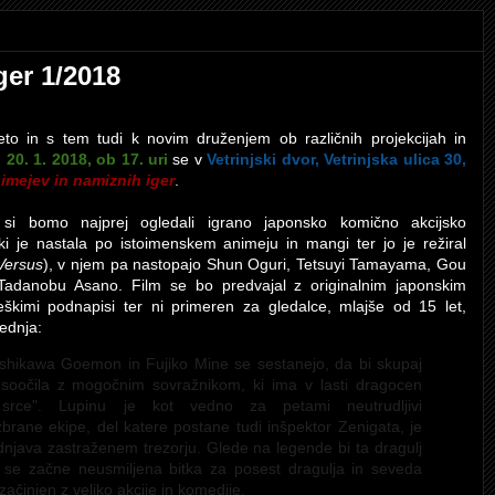
ger 1/2018
to in s tem tudi k novim druženjem ob različnih projekcijah in
 20. 1. 2018, ob 17. uri
se v
Vetrinjski dvor, Vetrinjska ulica 30,
nimejev in namiznih iger
.
si bomo najprej ogledali igrano japonsko komično akcijsko
 ki je nastala po istoimenskem animeju in mangi ter jo je režiral
Versus
), v njem pa nastopajo Shun Oguri, Tetsuyi Tamayama, Gou
Tadanobu Asano. Film se bo predvajal z originalnim japonskim
škimi podnapisi ter ni primeren za gledalce, mlajše od 15 let,
ednja:
 Ishikawa Goemon
in Fujiko Mine
se sestanejo, da bi skupaj
e soočila z mogočnim sovražnikom, ki ima v lasti dragocen
o srce". Lupinu je kot vedno za petami neutrudljivi
brane ekipe, del katere postane tudi inšpektor Zenigata, je
 trdnjava zastraženem trezorju. Glede na legende bi ta dragulj
 se začne neusmiljena bitka za posest dragulja in seveda
začinjen z veliko akcije in komedije.