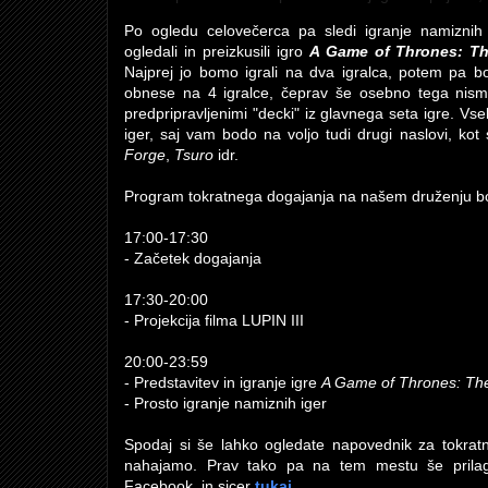
Po ogledu celovečerca pa sledi igranje namiznih
ogledali in preizkusili igro
A Game of Thrones: Th
Najprej jo bomo igrali na dva igralca, potem pa 
obnese na 4 igralce, čeprav še osebno tega nismo
predpripravljenimi "decki" iz glavnega seta igre. V
iger, saj vam bodo na voljo tudi drugi naslovi, kot
Forge
,
Tsuro
idr.
Program tokratnega dogajanja na našem druženju bo 
17:00-17:30
- Začetek dogajanja
17:30-20:00
- Projekcija filma LUPIN III
20:00-23:59
- Predstavitev in igranje igre
A Game of Thrones: T
- Prosto igranje namiznih iger
Spodaj si še lahko ogledate napovednik za tokratno
nahajamo. Prav tako pa na tem mestu še prila
Facebook, in sicer
tukaj
.