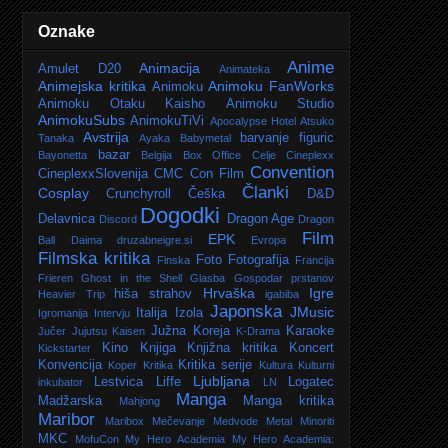
Oznake
Anime
Animacija
Amulet D20
Animateka
Animejska kritika
Animoku FanWorks
Animoku
Animoku Otaku Kaisho
Animoku Studio
AnimokuSubs
AnimokuTiVi
Apocalypse Hotel
Atsuko
Avstrija
barvanje figuric
Tanaka
Ayaka
Babymetal
bazar
Bayonetta
Belgija
Box Office
Celje
Cineplexx
Convention
CineplexxSlovenija
CMC
Con Film
Članki
Cosplay
Crunchyroll
Češka
D&D
Dogodki
Delavnica
Dragon Age
Discord
Dragon
Film
EPK
Ball Daima
druzabneigre.si
Evropa
Filmska kritika
Foto
Fotografija
Finska
Francija
Frieren
Ghost in the Shell
Glasba
Gospodar prstanov
Hrvaška
Igre
hiša strahov
Heavier Trip
igabiba
Japonska
JMusic
Italija
Izola
Igromanija
Intervju
Južna Koreja
Karaoke
Jučer
Jujutsu Kaisen
K-Drama
Kino
Knjiga
Knjižna kritika
Koncert
Kickstarter
Konvencija
Kritika serije
Koper
Kritika
Kultura
Kulturni
Ljubljana
Lestvica
Liffe
Logatec
inkubator
LN
Manga
Madžarska
Manga kritika
Mahjong
Maribor
Maribox
Mečevanje
Medvode
Metal
Minoriti
MKC
MofuCon
My Hero Academia
My Hero Academia: