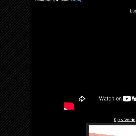
Lup
Kje v Vetr