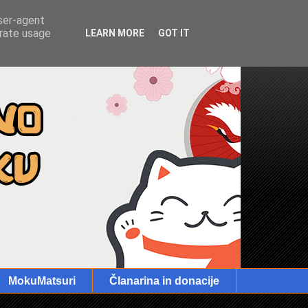
user-agent
erate usage
LEARN MORE
GOT IT
MokuMatsuri
Članarina in donacije