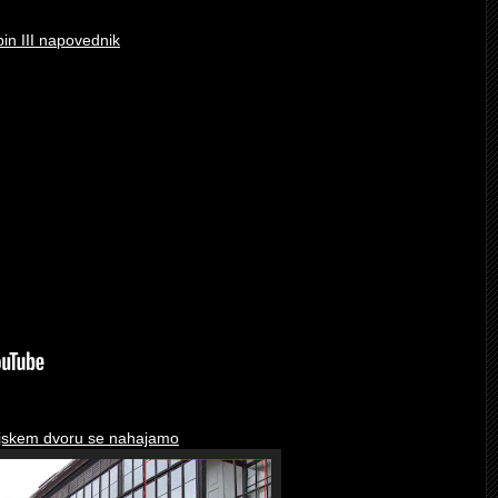
in III napovednik
injskem dvoru se nahajamo