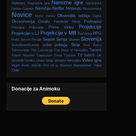
Namizne igre
Vigilantes
Nagradna igra
Nanizanka
Nemčija
Netflix
Nintendo
Nektar Games
Nizozemska
Novice
Obvestila
oddaja
Novo mesto
Oglas
Okusomanija
Ostalo
Podnapisi
Pathfinder
Piknik
Projekcije
Prime Video
Postojna
Potovanje
Projekcije v MB
Projekcije v LJ
RPG
Razstava
Slovenija
Sejem
Serija
Ruše
Secret Recipe
Shonen
Strip
soba pobega
SnowBoardGames
Svet
Švica
Torrent
Tekmovanje
The Concierge
The Rose of Versailles
TV
twitch
Totem Hoarder
Trapezium
Trivia
Turizem
UK
Video igre
Umetniki
UmiKo
Under Ninja
Vampire
Versailles
Virgin Punk
Voščilo
Vrni mi jo
Wacken
Warhammer
Yaiba
Zbilje
Donacije za Animoku