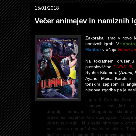
15/01/2018
Večer animejev in namiznih i
Zakorakali smo v novo le
namiznih igrah. V
soboto,
Maribor
vračajo
Večeri a
Na tokratnem druženju 
pustolovščino
LUPIN III
,
Ryuhei Kitamura (
Azumi
,
Ayano, Meisa Kuroki in 
tonskim zapisom in angle
njegova zgodba pa je nasl
Lupin III
, Daisuke Jigen
,
zasnovali ekipo, ki bi s
dragulj, imenovan "K
leopatrino škrlatn
pravičnež
inšpektor Koichi Zenigata
. Naloga z
ukrasti ta dragulj, ki je sedaj shranjen v kot
naj lastniku omogočal svetovno oblast. Tako
tipičen lov za Lupinom III in njegovimi pajdaši, 