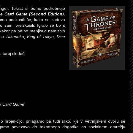
 iger. Tokrat si bomo podrobneje
e Card Game (Second Edition)
.
bomo poskusili še, kako se zadeva
 sami preizkusili. Igralo se bo s
sekakor pa ne bo manjkalo namiznih
 so
Takenoko
,
King of Tokyo
,
Dice
torej sledeči:
he Card Game
 projekcijo, prilagamo pa tudi sliko, kje v Vetrinjskem dvoru se
gamo povezavo do tokratnega dogodka na socialnem omrežju