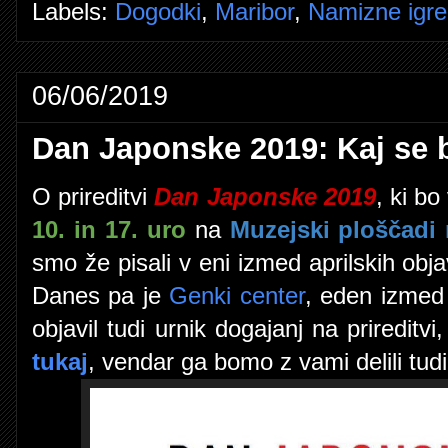
Labels:
Dogodki
,
Maribor
,
Namizne igre
06/06/2019
Dan Japonske 2019: Kaj se b
O prireditvi
Dan Japonske 2019
, ki bo
10. in 17. uro
na
Muzejski ploščadi n
smo že pisali v eni izmed aprilskih obja
Danes pa je
Genki center
, eden izmed 
objavil tudi urnik dogajanj na prireditv
tukaj
, vendar ga bomo z vami delili tudi 