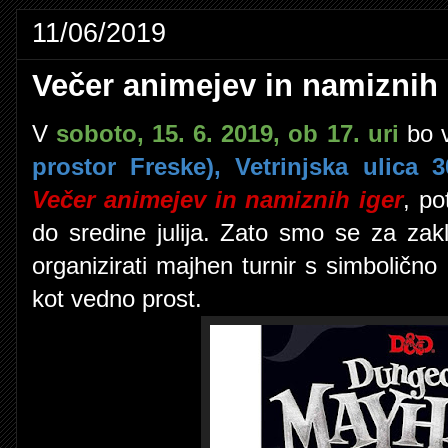
11/06/2019
Večer animejev in namiznih 
V
soboto, 15. 6. 2019, ob 17. uri
bo 
prostor Freske), Vetrinjska ulica 
Večer animejev in namiznih iger
, p
do sredine julija. Zato smo se za zaklj
organizirati majhen turnir s simboličn
kot vedno prost.