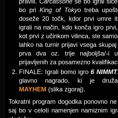
pravili.
Carcassone
se bo igral si
bo pri
King of Tokyo
treba upošte
doseže 20 točk, kdor prvi umre itn
igrali na način, kdo konča igro prvi,
kot prvi z učinkom vilinca, ste samod
lahko na turnir prijavi vsega skupa
prva dva oz. trije najboljša/-i u
prijavljenih za posamezno kvalifikaci
FINALE: Igrali bomo igro
6 NIMMT
glavno nagrado, ki je dru
MAYHEM
(slika zgoraj).
Tokratni program dogodka ponovno ne b
saj bo v celoti namenjen namiznim ig