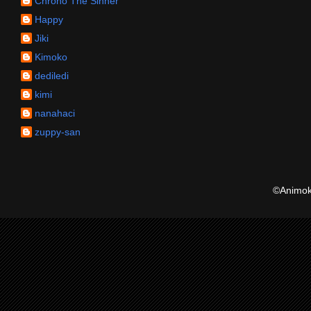
Chrono The Sinner
Happy
Jiki
Kimoko
dediledi
kimi
nanahaci
zuppy-san
©Animoku