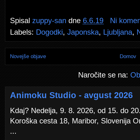
Spisal
zuppy-san
dne
6.6.19
Ni komen
Labels:
Dogodki
,
Japonska
,
Ljubljana
,
Novejše objave
Domov
Naročite se na:
Ob
Animoku Studio - avgust 2026
Kdaj? Nedelja, 9. 8. 2026, od 15. do 20.
Koroška cesta 18, Maribor, Slovenija O
...