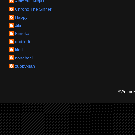
Animoku Ninjas
Chrono The Sinner
Happy
Jiki
Kimoko
dediledi
kimi
nanahaci
zuppy-san
©Animoku