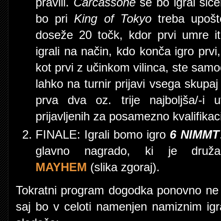
pravili.
Carcassone
se bo igral si
bo pri
King of Tokyo
treba upošte
doseže 20 točk, kdor prvi umre itn
igrali na način, kdo konča igro prvi,
kot prvi z učinkom vilinca, ste samod
lahko na turnir prijavi vsega skupa
prva dva oz. trije najboljša/-i u
prijavljenih za posamezno kvalifikaci
FINALE: Igrali bomo igro
6 NIMMT
glavno nagrado, ki je dru
MAYHEM
(slika zgoraj).
Tokratni program dogodka ponovno ne b
saj bo v celoti namenjen namiznim ig