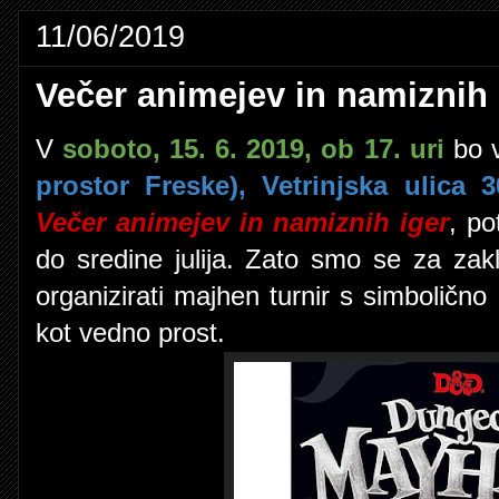
11/06/2019
Večer animejev in namiznih 
V
soboto, 15. 6. 2019, ob 17. uri
bo 
prostor Freske), Vetrinjska ulica 
Večer animejev in namiznih iger
, p
do sredine julija. Zato smo se za zaklj
organizirati majhen turnir s simboličn
kot vedno prost.