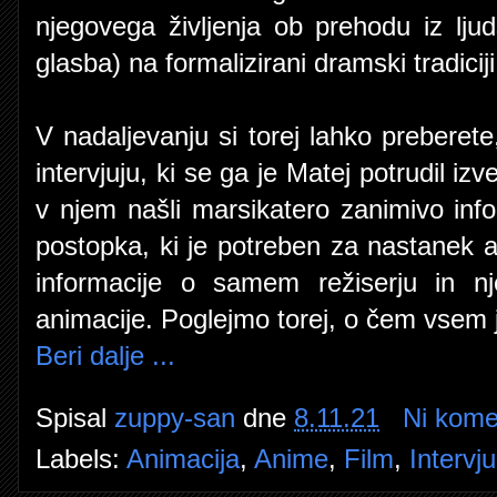
njegovega življenja ob prehodu iz lju
glasba) na formalizirani dramski tradici
V nadaljevanju si torej lahko prebere
intervjuju, ki se ga je Matej potrudil iz
v njem našli marsikatero zanimivo inf
postopka, ki je potreben za nastanek 
informacije o samem režiserju in nj
animacije. Poglejmo torej, o čem vsem 
Beri dalje ...
Spisal
zuppy-san
dne
8.11.21
Ni kome
Labels:
Animacija
,
Anime
,
Film
,
Intervju