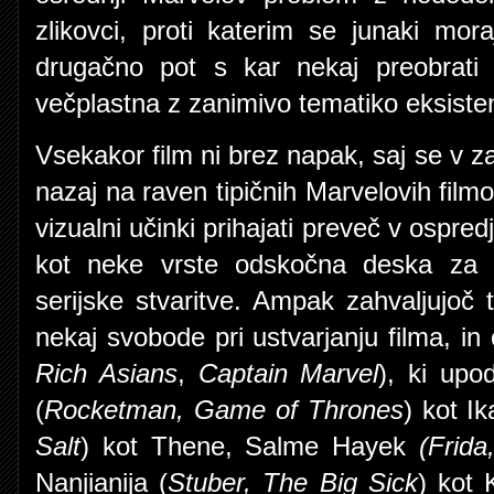
zlikovci, proti katerim se junaki mor
drugačno pot s kar nekaj preobrati 
večplastna z zanimivo tematiko eksistenc
Vsekakor film ni brez napak, saj se v 
nazaj na raven tipičnih Marvelovih film
vizualni učinki prihajati preveč v ospred
kot neke vrste odskočna deska za n
serijske stvaritve. Ampak zahvaljujoč
nekaj svobode pri ustvarjanju filma, i
Rich Asians
,
Captain Marvel
), ki upo
(
Rocketman, Game of Thrones
) kot Ik
Salt
) kot Thene, Salme Hayek
(Frid
Nanjianija (
Stuber, The Big Sick
) kot 