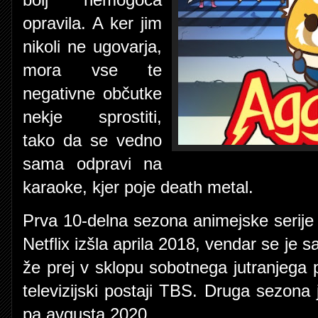
opravila. A ker jim
nikoli ne ugovarja,
mora vse te
negativne občutke
nekje sprostiti,
tako da se vedno
sama odpravi na
karaoke, kjer poje death metal.
Prva 10-delna sezona animejske serije j
Netflix izšla aprila 2018, vendar se je sa
že prej v sklopu sobotnega jutranjeg
televizijski postaji TBS. Druga sezona j
pa avgusta 2020.