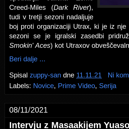
Creed-Miles (
Dark River
),
tudi v tretji sezoni nadaljuje
boj proti organizaciji Utrax, ki je iz nje
sezoni se je igralski zasedbi pridruž
Smokin' Aces
) kot Utraxov obveščeval
Beri dalje ...
Spisal
zuppy-san
dne
11.11.21
Ni kom
Labels:
Novice
,
Prime Video
,
Serija
08/11/2021
Intervju z Masaakijem Yuas