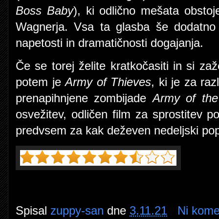
Boss Baby
), ki odlično mešata obstoj
Wagnerja. Vsa ta glasba še dodatno 
napetosti in dramatičnosti dogajanja.
Če se torej želite kratkočasiti in si za
potem je
Army of Thieves
, ki je za ra
prenapihnjene zombijade
Army of th
osvežitev, odličen film za sprostitev
predvsem za kak deževen nedeljski po
Spisal
zuppy-san
dne
3.11.21
Ni kome