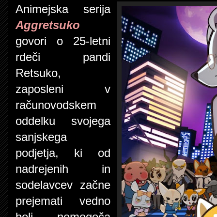
Animejska serija
Aggretsuko
govori o 25-letni
rdeči pandi
Retsuko,
zaposleni v
računovodskem
oddelku svojega
sanjskega
podjetja, ki od
nadrejenih in
sodelavcev začne
prejemati vedno
bolj nemogoča