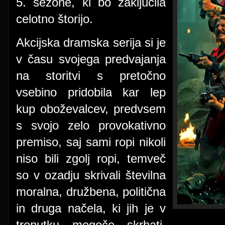
5. sezone, ki bo zaključila
celotno štorijo.
Akcijska dramska serija si je
v času svojega predvajanja
na storitvi s pretočno
vsebino pridobila kar lep
kup oboževalcev, predvsem
s svojo zelo provokativno
premiso, saj sami ropi nikoli
niso bili zgolj ropi, temveč
so v ozadju skrivali številna
moralna, družbena, politična
in druga načela, ki jih je v
trenutku mogoče skrhati.