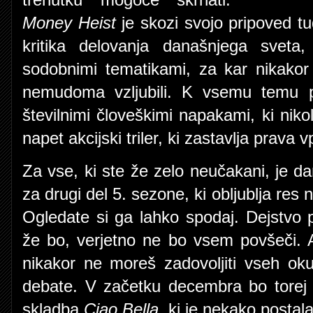
Money Heist
je skozi svojo pripoved tu
kritika delovanja današnjega sveta
sodobnimi tematikami, za kar nikakor 
nemudoma vzljubili. K vsemu temu 
številnimi človeškimi napakami, ki nikol
napet akcijski triler, ki zastavlja prava 
Za vse, ki ste že zelo neučakani, je da
za drugi del 5. sezone, ki obljublja res 
Ogledate si ga lahko spodaj. Dejstvo p
že bo, verjetno ne bo vsem povšeči. 
nikakor ne moreš zadovoljiti vseh ok
debate. V začetku decembra bo torej 
skladba
Ciao Bella
, ki je nekako postala