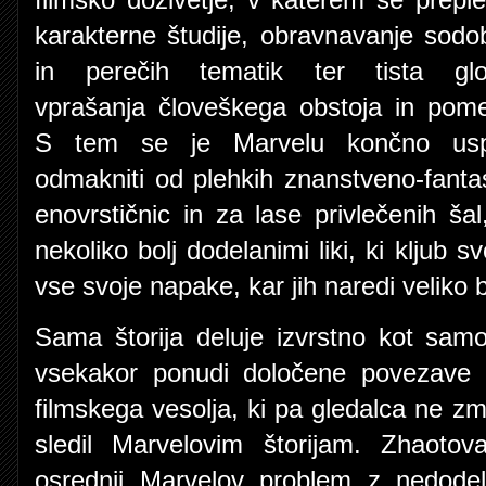
karakterne študije, obravnavanje sodo
in perečih tematik ter tista glo
vprašanja človeškega obstoja in pom
S tem se je Marvelu končno usp
odmakniti od plehkih znanstveno-fantast
enovrstičnic in za lase privlečenih šal
nekoliko bolj dodelanimi liki, ki kljub 
vse svoje napake, kar jih naredi veliko 
Sama štorija deluje izvrstno kot samo
vsekakor ponudi določene povezave z
filmskega vesolja, ki pa gledalca ne zm
sledil Marvelovim štorijam. Zhaotov
osrednji Marvelov problem z nedodel