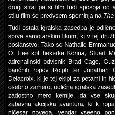
drugi strai pa si film tudi sposoja od 
stilu film še predvsem spominja na
The 
Tudi ostala igralska zasedba je odlič
sprva samotarskim likom, ki v tej družb
poslanstvo. Tako so Nathalie Emmanue
O. Fee kot hekerka Korina, Stuart Ma
adrenalinski odvisnik Brad Cage, Gu
bančnih ropov Rolph ter Jonathan C
Delacroix, ki je tej ekipi za petami in h
osebno zamero, odlična igralska zased
zadostno mero kemije, da vse skup
zabavna akcijska avantura, ki k rop
ničesar novega, vendar vseeno pon