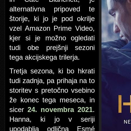
alternativna pripoved te
štorije, ki jo je pod okrilje
vzel Amazon Prime Video,
kjer si je možno ogledati
tudi obe prejšnji sezoni
tega akcijskega trilerja.
Tretja sezona, ki bo hkrati
tudi zadnja, pa prihaja na to
storitev s pretočno vsebino
že konec tega meseca, in
sicer
24. novembra 2021
.
Hanna, ki jo v seriji
upodablja odlična Esmé