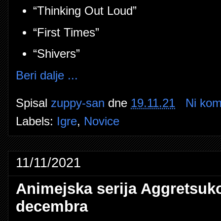
“Thinking Out Loud”
“First Times”
“Shivers”
Beri dalje ...
Spisal
zuppy-san
dne
19.11.21
Ni kom
Labels:
Igre
,
Novice
11/11/2021
Animejska serija Aggretsuko
decembra