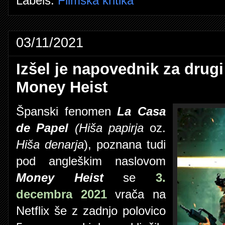
Labels:
Filmska kritika
03/11/2021
Izšel je napovednik za drug
Money Heist
Španski fenomen
La Casa
de Papel
(Hiša papirja
oz.
Hiša denarja
), poznana tudi
pod angleškim naslovom
Money Heist
se
3.
decembra 2021
vrača na
Netflix še z zadnjo polovico