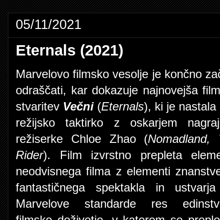
05/11/2021
Eternals (2021)
Marvelovo filmsko vesolje je končno za
odraščati, kar dokazuje najnovejša fil
stvaritev
Večni
(
Eternals
), ki je nastala
režijsko taktirko z oskarjem nagra
režiserke Chloe Zhao (
Nomadland, 
Rider
). Film izvrstno prepleta elem
neodvisnega filma z elementi znanstv
fantastičnega spektakla in ustvarj
Marvelove standarde res edinstv
filmsko doživetje, v katerem se preple