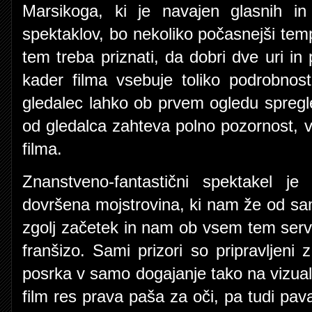
Marsikoga, ki je navajen glasnih in 
spektaklov, bo nekoliko počasnejši temp
tem treba priznati, da dobri dve uri in 
kader filma vsebuje toliko podrobnost
gledalec lahko ob prvem ogledu spregl
od gledalca zahteva polno pozornost, 
filma.
Znanstveno-fantastični spektakel j
dovršena mojstrovina, ki nam že od sa
zgolj začetek in nam ob vsem tem serv
franšizo. Sami prizori so pripravljeni z
posrka v samo dogajanje tako na vizualn
film res prava paša za oči, pa tudi pav