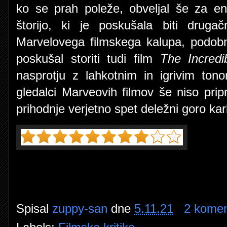
ko se prah poleže, obveljal še za e
štorijo, ki je poskušala biti drugač
Marvelovega filmskega kalupa, podob
poskušal storiti tudi film
The Incredi
nasprotju z lahkotnim in igrivim to
gledalci Marveovih filmov še niso prip
prihodnje verjetno spet deležni goro ka
Spisal
zuppy-san
dne
5.11.21
2 komen