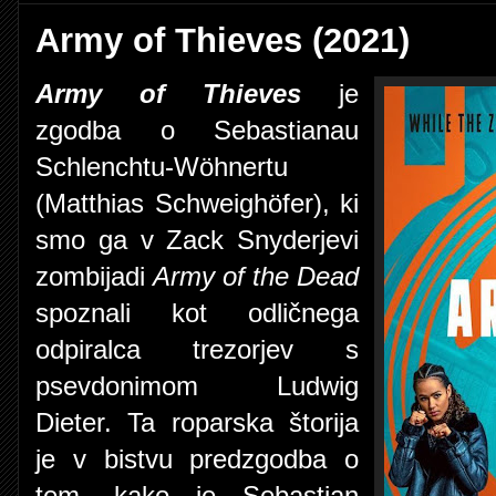
Army of Thieves (2021)
Army of Thieves
je
zgodba o Sebastianau
Schlenchtu-Wöhnertu
(Matthias Schweighöfer), ki
smo ga v Zack Snyderjevi
zombijadi
Army of the Dead
spoznali kot odličnega
odpiralca trezorjev s
psevdonimom Ludwig
Dieter. Ta roparska štorija
je v bistvu predzgodba o
tem, kako je Sebastian