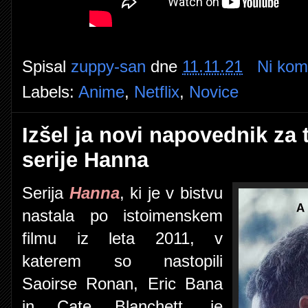
Spisal
zuppy-san
dne
11.11.21
Ni kom
Labels:
Anime
,
Netflix
,
Novice
Izšel ja novi napovednik za 
serije Hanna
Serija
Hanna
, ki je v bistvu
nastala po istoimenskem
filmu iz leta 2011, v
katerem so nastopili
Saoirse Ronan, Eric Bana
in Cate Blanchett, je