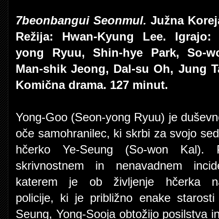
7beonbangui Seonmul.
Južna Koreja
Režija: Hwan-Kyung Lee. Igrajo:
yong Ryuu, Shin-hye Park, So-w
Man-shik Jeong, Dal-su Oh, Jung T
Komična drama. 127 minut.
Yong-Goo (Seon-yong Ryuu) je dušev
oče samohranilec, ki skrbi za svojo se
hčerko Ye-Seung (So-won Kal). 
skrivnostnem in nenavadnem incid
katerem je ob življenje hčerka na
policije, ki je približno enake starost
Seung, Yong-Sooja obtožijo posilstva i