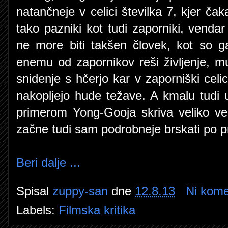
natančneje v celici številka 7, kjer ča
tako pazniki kot tudi zaporniki, vendar
ne more biti takšen človek, kot so ga 
enemu od zapornikov reši življenje, m
snidenje s hčerjo kar v zaporniški celici
nakopljejo hude težave. A kmalu tudi u
primerom Yong-Gooja skriva veliko več
začne tudi sam podrobneje brskati po p
Beri dalje ...
Spisal
zuppy-san
dne
12.8.13
Ni kome
Labels:
Filmska kritika