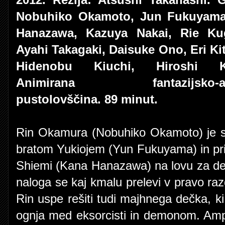
2012. Režija: Atsushi Takahashi. G
Nobuhiko Okamoto, Jun Fukuyama
Hanazawa, Kazuya Nakai, Rie Kug
Ayahi Takagaki, Daisuke Ono, Eri Ki
Hidenobu Kiuchi, Hiroshi K
Animirana fantazijsko-akc
pustolovščina. 89 minut.
Rin Okamura (Nobuhiko Okamoto) je s
bratom Yukiojem (Yun Fukuyama) in prij
Shiemi (Kana Hanazawa) na lovu za de
naloga se kaj kmalu prelevi v pravo ra
Rin uspe rešiti tudi majhnega dečka, ki
ognja med eksorcisti in demonom. Ampa