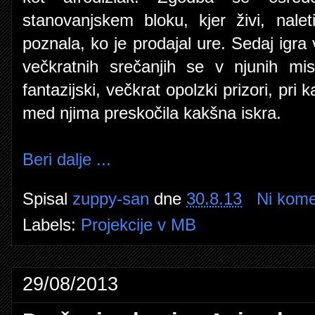
stanovanjskem bloku, kjer živi, nale
poznala, ko je prodajal ure. Sedaj igra 
večkratnih srečanjih se v njunih misl
fantazijski, večkrat opolzki prizori, pri 
med njima preskočila kakšna iskra.
Beri dalje ...
Spisal
zuppy-san
dne
30.8.13
Ni kome
Labels:
Projekcije v MB
29/08/2013