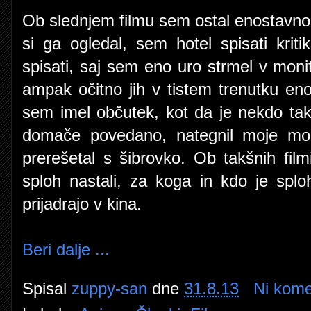
Ob slednjem filmu sem ostal enostavno
si ga ogledal, sem hotel spisati krit
spisati, saj sem eno uro strmel v monit
ampak očitno jih v tistem trenutku eno
sem imel občutek, kot da je nekdo tak
domače povedano, nategnil moje mož
prerešetal s šibrovko. Ob takšnih fi
sploh nastali, za koga in kdo je spl
prijadrajo v kina.
Beri dalje ...
Spisal
zuppy-san
dne
31.8.13
Ni kome