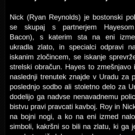
Nick (Ryan Reynolds) je bostonski pol
se skupaj s partnerjem Hayesom
Bacon), s katerim sta na eni izme
ukradla zlato, in specialci odpravi n
iskanim zločincem, se iskanje sprevrž
strelski obračun. Hayes to zmešnjavo iz
naslednji trenutek znajde v Uradu za p
poslednjo sodbo ali stoletno delo za Ur
dodelijo ga nadvse nenavadnemu polici
bistvu pravi pravcati kavboj. Roy in Ni
na bojni nogi, a ko na eni izmed nalo
simboli, kakršni so bili na zlatu, ki ga