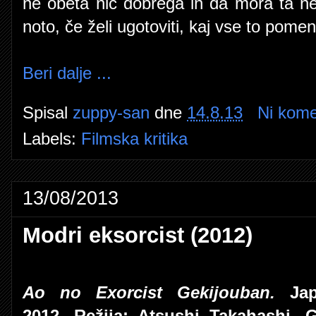
ne obeta nič dobrega in da mora ta ne
noto, če želi ugotoviti, kaj vse to pomen
Beri dalje ...
Spisal
zuppy-san
dne
14.8.13
Ni kome
Labels:
Filmska kritika
13/08/2013
Modri eksorcist (2012)
Ao no Exorcist Gekijouban.
Jap