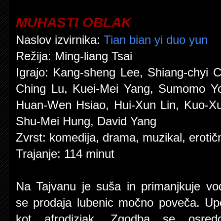
MUHASTI OBLAK
Naslov izvirnika:
Tian bian yi duo yun
Režija: Ming-liang Tsai
Igrajo: Kang-sheng Lee, Shiang-chyi C
Ching Lu, Kuei-Mei Yang, Sumomo Yo
Huan-Wen Hsiao, Hui-Xun Lin, Kuo-X
Shu-Mei Hung, David Yang
Zvrst: komedija, drama, muzikal, erotič
Trajanje: 114 minut
Na Tajvanu je suša in primanjkuje vo
se prodaja lubenic močno poveča. Upor
kot afrodiziak. Zgodba se osred