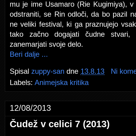
mu je ime Usamaro (Rie Kugimiya), v r
odstraniti, se Rin odloči, da bo pazil 
ne veliki festival, ki ga praznujejo vsa
tako začno dogajati čudne stvari, 
zanemarjati svoje delo.
Beri dalje ...
Spisal
zuppy-san
dne
13.8.13
Ni kome
Labels:
Animejska kritika
12/08/2013
Čudež v celici 7 (2013)