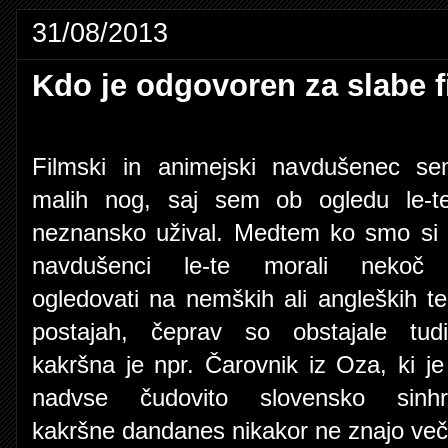
31/08/2013
Kdo je odgovoren za slabe f
Filmski in animejski navdušenec s
malih nog, saj sem ob ogledu le-t
neznansko užival. Medtem ko smo si 
navdušenci le-te morali nekoč
ogledovati na nemških ali angleških tel
postajah, čeprav so obstajale tud
kakršna je npr. Čarovnik iz Oza, ki je
nadvse čudovito slovensko sinhron
kakršne dandanes nikakor ne znajo več 