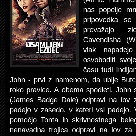
nas popelje mn
pripovedka se
prevažajo zl
Cavendisha (Wi
vlak napadejo
osvoboditi svo
času tudi Indija
John - prvi z namenom, da ubije Butc
roko pravice. A obema spodleti. John
(James Badge Dale) odpravi na lov z
padejo v zasedo, v kateri vsi padejo.
pomočjo Tonta in skrivnostnega beleg
nenavadna trojica odpravi na lov za 