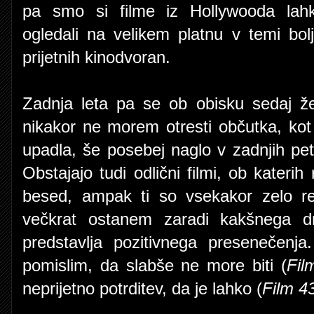
pa smo si filme iz Hollywooda lah
ogledali na velikem platnu v temi bolj
prijetnih kinodvoran.
Zadnja leta pa se ob obisku sedaj ž
nikakor ne morem otresti občutka, kot
upadla, še posebej naglo v zadnjih pe
Obstajajo tudi odlični filmi, ob katerih
besed, ampak ti so vsekakor zelo r
večkrat ostanem zaradi kakšnega dr
predstavlja pozitivnega presenečenj
pomislim, da slabše ne more biti (
Fil
neprijetno potrditev, da je lahko (
Film 4