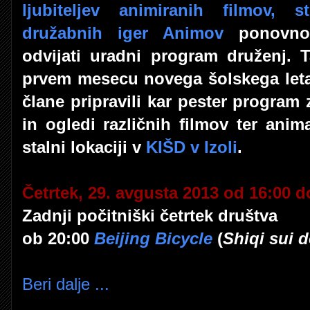
ljubiteljev animiranih filmov, s
družabnih iger Animov
ponovno 
odvijati uradni program druženj. 
prvem mesecu novega šolskega leta
člane pripravili kar pester program 
in ogledi različnih filmov ter anim
stalni lokaciji v
KIŠD v Izoli
.
Četrtek, 29. avgusta 2013 od 16:00 d
Zadnji počitniški četrtek društva
ob 20:00
Beijing Bicycle
(
Shiqi sui 
Beri dalje ...