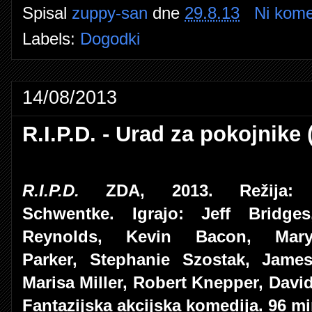
Spisal
zuppy-san
dne
29.8.13
Ni kome
Labels:
Dogodki
14/08/2013
R.I.P.D. - Urad za pokojnike 
R.I.P.D.
ZDA, 2013. Režija: 
Schwentke. Igrajo: Jeff Bridge
Reynolds, Kevin Bacon, Mary-
Parker, Stephanie Szostak, Jame
Marisa Miller, Robert Knepper, David
Fantazijska akcijska komedija. 96 mi