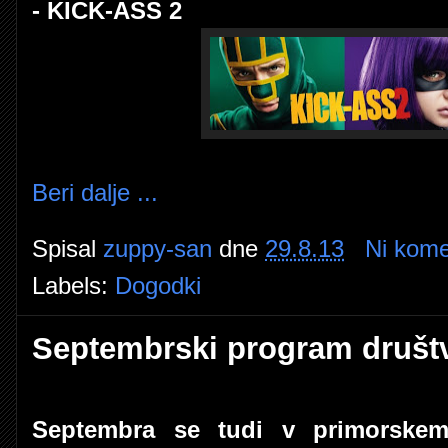
- KICK-ASS 2
Beri dalje ...
Spisal
zuppy-san
dne
29.8.13
Ni kome
Labels:
Dogodki
Septembrski program društ
Septembra se tudi v primorsk