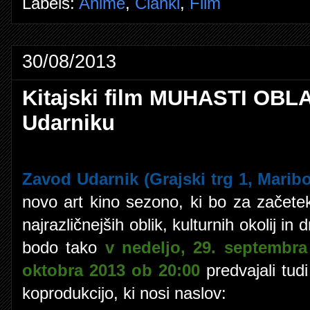
Labels:
Anime
,
Članki
,
Film
30/08/2013
Kitajski film MUHASTI OBL
Udarniku
Zavod Udarnik (Grajski trg 1, Maribo
novo art kino sezono, ki bo za začet
najrazličnejših oblik, kulturnih okolij in
bodo tako
v nedeljo, 29. septembra
oktobra 2013 ob 20:00
predvajali tudi
koprodukcijo, ki nosi naslov: