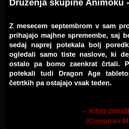
Druženja skupine Animoku 
Z mesecem septembrom v sam pro
prihajajo majhne spremembe, saj b
sedaj naprej potekala bolj pore
ogledali samo tiste naslove, ki d
ostalo pa bomo zaenkrat črtali.
potekali tudi Dragon Age tablet
četrtkih pa ostajajo vsak teden.
-- KINO DRUŽ
(Cineplexx M