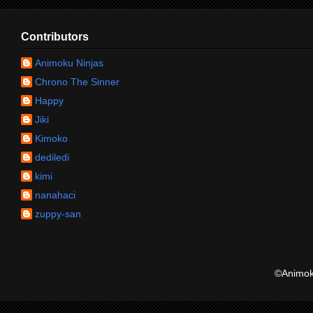
Contributors
Animoku Ninjas
Chrono The Sinner
Happy
Jiki
Kimoko
dediledi
kimi
nanahaci
zuppy-san
©Animoku