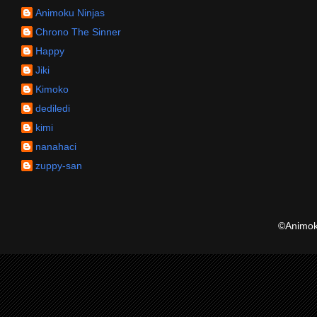
Animoku Ninjas
Chrono The Sinner
Happy
Jiki
Kimoko
dediledi
kimi
nanahaci
zuppy-san
©Animoku