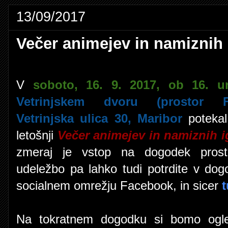
13/09/2017
Večer animejev in namiznih 
V
soboto, 16. 9. 2017, ob 16. ur
Vetrinjskem dvoru (prostor Fr
Vetrinjska ulica 30, Maribor
potekal
letošnji
Večer animejev in namiznih i
zmeraj je vstop na dogodek prost
udeležbo pa lahko tudi potrdite v do
socialnem omrežju Facebook, in sicer
t
Na tokratnem dogodku si bomo ogle