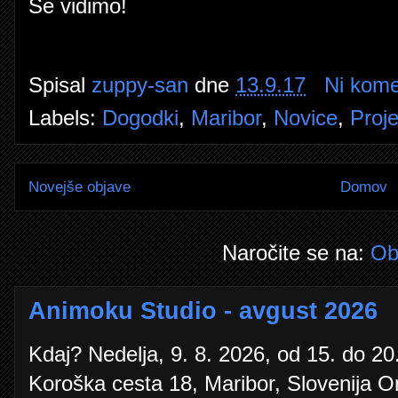
Se vidimo!
Spisal
zuppy-san
dne
13.9.17
Ni kome
Labels:
Dogodki
,
Maribor
,
Novice
,
Proj
Novejše objave
Domov
Naročite se na:
Ob
Animoku Studio - avgust 2026
Kdaj? Nedelja, 9. 8. 2026, od 15. do 20.
Koroška cesta 18, Maribor, Slovenija O