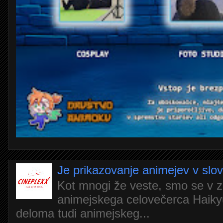
Je prikazovanje animejev v slo
Kot mnogi že veste, smo se v z
animejskega celovečerca Haiky
deloma tudi animejskeg...