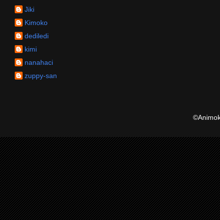
Jiki
Kimoko
dediledi
kimi
nanahaci
zuppy-san
©Animoku