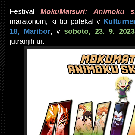
Festival
MokuMatsuri: Animoku s
maratonom, ki bo potekal v
Kulturne
18, Maribor
, v
soboto, 23. 9. 2023
jutranjih ur.