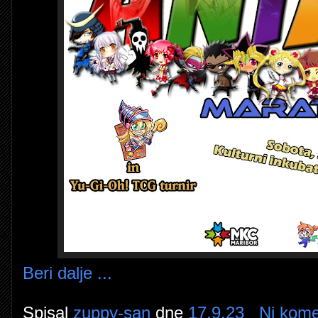
Beri dalje ...
Spisal
zuppy-san
dne
17.9.23
Ni kome