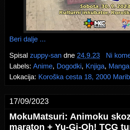
Beri dalje ...
Spisal
zuppy-san
dne
24.9.23
Ni kome
Labels:
Anime
,
Dogodki
,
Knjiga
,
Manga
Lokacija:
Koroška cesta 18, 2000 Maribo
17/09/2023
MokuMatsuri: Animoku skozi
maraton + Yu-Gi-Oh! TCG tu