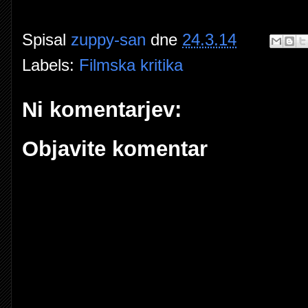
Spisal
zuppy-san
dne
24.3.14
Labels:
Filmska kritika
Ni komentarjev:
Objavite komentar