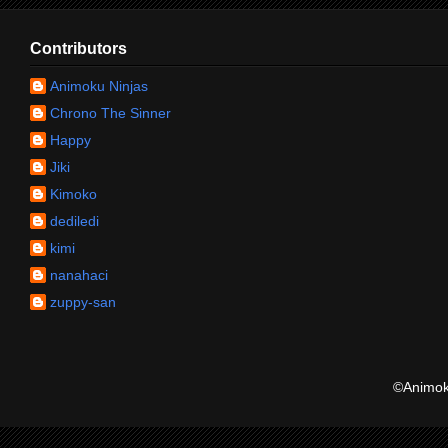
Contributors
Animoku Ninjas
Chrono The Sinner
Happy
Jiki
Kimoko
dediledi
kimi
nanahaci
zuppy-san
©Animoku