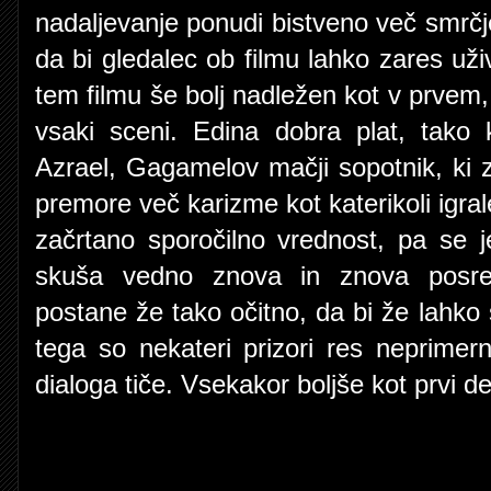
nadaljevanje ponudi bistveno več smrčj
da bi gledalec ob filmu lahko zares uži
tem filmu še bolj nadležen kot v prvem,
vsaki sceni. Edina dobra plat, tako
Azrael, Gagamelov mačji sopotnik, ki za
premore več karizme kot katerikoli igral
začrtano sporočilno vrednost, pa se j
skuša vedno znova in znova posred
postane že tako očitno, da bi že lahko s
tega so nekateri prizori res neprimer
dialoga tiče. Vsekakor boljše kot prvi d