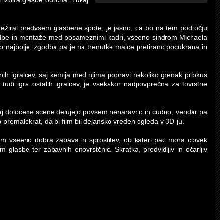
 izbira glasbe odlična. Tukaj
 režiral predvsem glasbene spote, je jasno, da bo na tem področju
zgodbe in montaže med posameznimi kadri, vseeno sindrom Michaela
o najbolje, zgodba pa je na trenutke malce pretirano pocukrana in
vnih igralcev, saj kemija med njima popravi nekoliko grenak priokus
 tudi igra ostalih igralcev, je vsekakor nadpovprečna za tovrstne
aj določene scene delujejo povsem nenaravno in čudno, vendar pa
o premalokrat, da bi film bil dejansko vreden ogleda v 3D-ju.
am vseeno dobra zabava in sprostitev, ob kateri pač mora človek
 glasbe ter zabavnih enovrstčnic. Skratka, predvidljiv in očarljiv