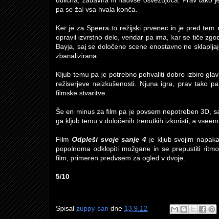
odlična, zabavna in nadvse osvežujoča. Prav tako je
pa se žal vsa hvala konča.
Ker je za Speera to režijski prvenec in je pred tem
opravil izvrstno delo, vendar pa ima, kar se tiče 
Bayja, saj se določene scene enostavno ne sklapljaj
zbanalizirana.
Kljub temu pa je potrebno pohvaliti dobro izbiro gla
režiserjeve neizkušenosti. Njuna igra, prav tako pa
filmske stvaritve.
Še en minus za film pa je povsem nepotreben 3D, s
ga kljub temu v določenih trenutkih izkoristi, a vseen
Film
Odpleši svoje sanje 4
je kljub svojim napak
popolnoma odklopiti možgane in se prepustiti ritmom
film, primeren predvsem za ogled v dvoje.
5/10
Spisal
zuppy-san
dne
13.9.12