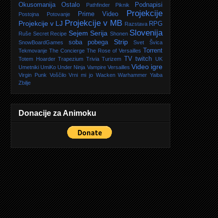
Okusomanija
Ostalo
Podnapisi
Pathfinder
Piknik
Projekcije
Prime Video
Postojna
Potovanje
Projekcije v MB
Projekcije v LJ
RPG
Razstava
Slovenija
Sejem
Serija
Ruše
Secret Recipe
Shonen
Strip
soba pobega
SnowBoardGames
Svet
Švica
Torrent
Tekmovanje
The Concierge
The Rose of Versailles
TV
twitch
Totem Hoarder
Trapezium
Trivia
Turizem
UK
Video igre
Umetniki
UmiKo
Under Ninja
Vampire
Versailles
Virgin Punk
Voščilo
Vrni mi jo
Wacken
Warhammer
Yaiba
Zbilje
Donacije za Animoku