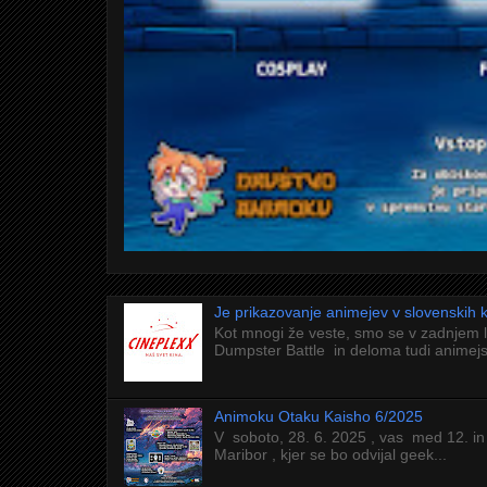
Je prikazovanje animejev v slovenskih
Kot mnogi že veste, smo se v zadnjem 
Dumpster Battle in deloma tudi animejs
Animoku Otaku Kaisho 6/2025
V soboto, 28. 6. 2025 , vas med 12. in
Maribor , kjer se bo odvijal geek...