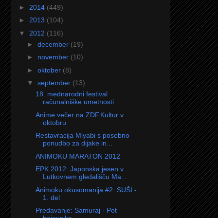
►
2014
(449)
►
2013
(104)
▼
2012
(116)
►
december
(19)
►
november
(10)
►
oktober
(8)
▼
september
(13)
18. mednarodni festival
računalniške umetnosti
Anime večer na ZDF.Kultur v
oktobru
Restavracija Miyabi s posebno
ponudbo za dijake in...
ANIMOKU MARATON 2012
EPK 2012: Japonska jesen v
Lutkovnem gledališču Ma...
Animoku okusomanija #2: SUŠI -
1. del
Predavanje: Samuraj - Pot