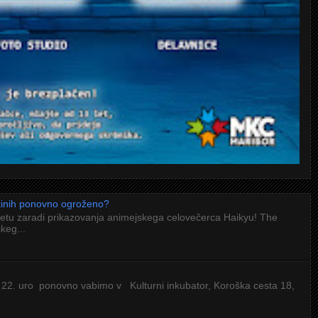
 kinih ponovno ogroženo?
letu zaradi prikazovanja animejskega celovečerca Haikyu! The
keg...
 22. uro ponovno vabimo v Kulturni inkubator, Koroška cesta 18,