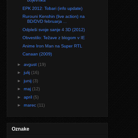
bojevnika
EPK 2012: Tobari (info update)
Rurouni Kenshin (live action) na
BD/DVD februarja ...
Odpleši svoje sanje 4 3D (2012)
Obvestilo: Težave z blogom v IE
Anime Iron Man na Super RTL
Canaan (2009)
►
avgust
(19)
►
julij
(16)
►
junij
(3)
►
maj
(12)
►
april
(5)
►
marec
(11)
Oznake