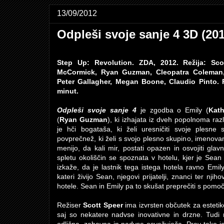
13/09/2012
Odpleši svoje sanje 4 3D (201
Step Up: Revolution. ZDA, 2012. Režija: Scot
McCormick, Ryan Guzman, Cleopatra Coleman,
Peter Gallagher, Megan Boone, Claudio Pinto. R
minut.
Odpleši svoje sanje 4
je zgodba o Emily (
Kat
(
Ryan Guzman
), ki izhajata iz dveh popolnoma razl
je hči bogataša, ki želi uresničiti svoje plesn
povprečnež, ki želi s svojo plesno skupino, imenov
menijo, da kali mir, postati opazen in osvojiti gl
spletu okoliščin se spoznata v hotelu, kjer je Sea
izkaže, da je lastnik tega istega hotela ravno Emilyj
kateri živijo Sean, njegovi prijatelji, znanci ter njih
hotele. Sean in Emily pa to skušat preprečiti s pomoč
Režiser
Scott Speer
ima izvrsten občutek za estetik
saj so nekatere nadvse inovativne in drzne. Tudi 