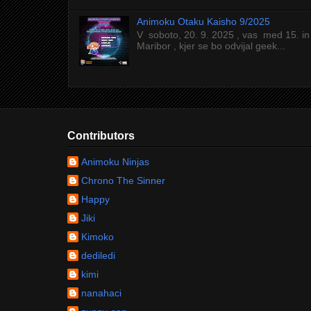
Animoku Otaku Kaisho 9/2025
V soboto, 20. 9. 2025 , vas med 15. in
Maribor , kjer se bo odvijal geek...
Contributors
Animoku Ninjas
Chrono The Sinner
Happy
Jiki
Kimoko
dediledi
kimi
nanahaci