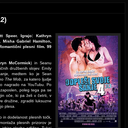
2)
t Speer. Igrajo: Kathryn
 Misha Gabriel Hamilton,
omantični plesni film. 99
hryn McCormick
) in Seanu
ičnih družbenih slojev. Emily
e sanje, medtem ko je Sean
ano
The Mob
, za katero ljudje
avno nagrado na YouTubu. Po
n zaposlen, poleg tega pa se
in oče, ki pa želi v četrti, v
ove družine, zgraditi luksuzne
jo plesa.
o in dodelanost plesnih točk,
montaža plesnih prizorov je