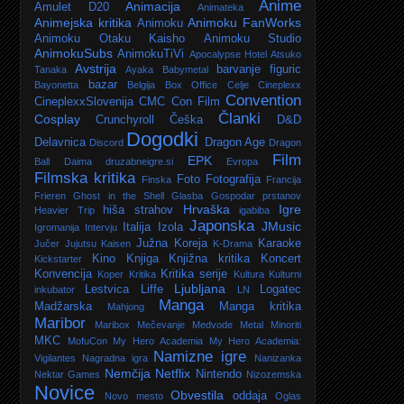
Anime
Animacija
Amulet D20
Animateka
Animejska kritika
Animoku FanWorks
Animoku
Animoku Otaku Kaisho
Animoku Studio
AnimokuSubs
AnimokuTiVi
Apocalypse Hotel
Atsuko
Avstrija
barvanje figuric
Tanaka
Ayaka
Babymetal
bazar
Bayonetta
Belgija
Box Office
Celje
Cineplexx
Convention
CineplexxSlovenija
CMC
Con Film
Članki
Cosplay
Crunchyroll
Češka
D&D
Dogodki
Delavnica
Dragon Age
Discord
Dragon
Film
EPK
Ball Daima
druzabneigre.si
Evropa
Filmska kritika
Foto
Fotografija
Finska
Francija
Frieren
Ghost in the Shell
Glasba
Gospodar prstanov
Hrvaška
Igre
hiša strahov
Heavier Trip
igabiba
Japonska
JMusic
Italija
Izola
Igromanija
Intervju
Južna Koreja
Karaoke
Jučer
Jujutsu Kaisen
K-Drama
Kino
Knjiga
Knjižna kritika
Koncert
Kickstarter
Konvencija
Kritika serije
Koper
Kritika
Kultura
Kulturni
Ljubljana
Lestvica
Liffe
Logatec
inkubator
LN
Manga
Madžarska
Manga kritika
Mahjong
Maribor
Maribox
Mečevanje
Medvode
Metal
Minoriti
MKC
MofuCon
My Hero Academia
My Hero Academia:
Namizne igre
Vigilantes
Nagradna igra
Nanizanka
Nemčija
Netflix
Nintendo
Nektar Games
Nizozemska
Novice
Obvestila
oddaja
Novo mesto
Oglas