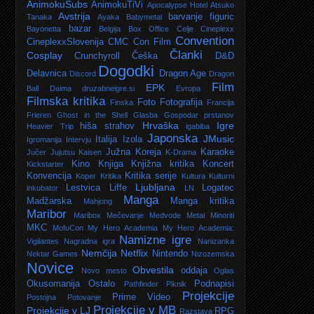
AnimokuSubs
AnimokuTiVi
Apocalypse Hotel
Atsuko
Avstrija
barvanje figuric
Tanaka
Ayaka
Babymetal
bazar
Bayonetta
Belgija
Box Office
Celje
Cineplexx
Convention
CineplexxSlovenija
CMC
Con Film
Članki
Cosplay
Crunchyroll
Češka
D&D
Dogodki
Delavnica
Dragon Age
Discord
Dragon
Film
EPK
Ball Daima
druzabneigre.si
Evropa
Filmska kritika
Foto
Fotografija
Finska
Francija
Frieren
Ghost in the Shell
Glasba
Gospodar prstanov
Hrvaška
Igre
hiša strahov
Heavier Trip
igabiba
Japonska
JMusic
Italija
Izola
Igromanija
Intervju
Južna Koreja
Karaoke
Jučer
Jujutsu Kaisen
K-Drama
Kino
Knjiga
Knjižna kritika
Koncert
Kickstarter
Konvencija
Kritika serije
Koper
Kritika
Kultura
Kulturni
Ljubljana
Lestvica
Liffe
Logatec
inkubator
LN
Manga
Madžarska
Manga kritika
Mahjong
Maribor
Maribox
Mečevanje
Medvode
Metal
Minoriti
MKC
MofuCon
My Hero Academia
My Hero Academia:
Namizne igre
Vigilantes
Nagradna igra
Nanizanka
Nemčija
Netflix
Nintendo
Nektar Games
Nizozemska
Novice
Obvestila
oddaja
Novo mesto
Oglas
Okusomanija
Ostalo
Podnapisi
Pathfinder
Piknik
Projekcije
Prime Video
Postojna
Potovanje
Projekcije v MB
Projekcije v LJ
RPG
Razstava