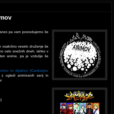
imov
danes pa vam posredujemo še
in vsakršno veselo druženje še
tno celo snežnih dneh, lahko v
sten anime, pa je vzdušje še
entov in dijakov
(Cankarjev
 z ogledi animiranih serij in
e:
a)