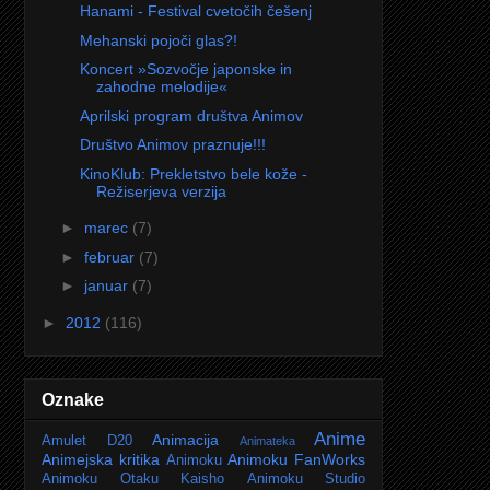
Hanami - Festival cvetočih češenj
Mehanski pojoči glas?!
Koncert »Sozvočje japonske in
zahodne melodije«
Aprilski program društva Animov
Društvo Animov praznuje!!!
KinoKlub: Prekletstvo bele kože -
Režiserjeva verzija
►
marec
(7)
►
februar
(7)
►
januar
(7)
►
2012
(116)
Oznake
Anime
Animacija
Amulet D20
Animateka
Animejska kritika
Animoku FanWorks
Animoku
Animoku Otaku Kaisho
Animoku Studio