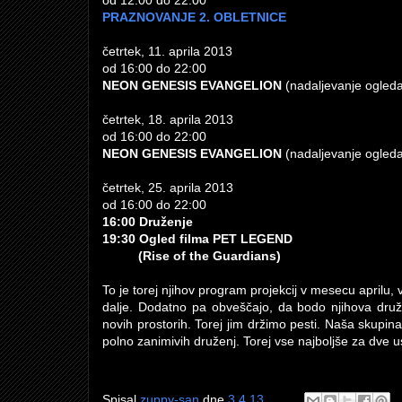
od 12:00 do 22:00
PRAZNOVANJE 2. OBLETNICE
četrtek, 11. aprila 2013
od 16:00 do 22:00
NEON GENESIS EVANGELION
(nadaljevanje ogled
četrtek, 18. aprila 2013
od 16:00 do 22:00
NEON GENESIS EVANGELION
(nadaljevanje ogled
četrtek, 25. aprila 2013
od 16:00 do 22:00
16:00 Druženje
19:30 Ogled filma PET LEGEND
(Rise of the Guardians)
To je torej njihov program projekcij v mesecu aprilu, 
dalje. Dodatno pa obveščajo, da bodo njihova dru
novih prostorih. Torej jim držimo pesti. Naša skupina
polno zanimivih druženj. Torej vse najboljše za dve us
Spisal
zuppy-san
dne
3.4.13