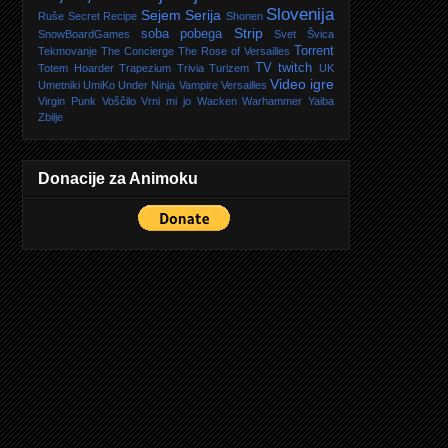
Slovenija
Sejem
Serija
Ruše
Secret Recipe
Shonen
Strip
soba pobega
SnowBoardGames
Svet
Švica
Torrent
Tekmovanje
The Concierge
The Rose of Versailles
TV
twitch
Totem Hoarder
Trapezium
Trivia
Turizem
UK
Video igre
Umetniki
UmiKo
Under Ninja
Vampire
Versailles
Virgin Punk
Voščilo
Vrni mi jo
Wacken
Warhammer
Yaiba
Zbilje
Donacije za Animoku