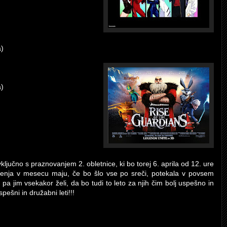
a)
a)
vključno s praznovanjem 2. obletnice, ki bo torej 6. aprila od 12. ure
ženja v mesecu maju, če bo šlo vse po sreči, potekala v povsem
 pa jim vsekakor želi, da bo tudi to leto za njih čim bolj uspešno in
pešni in družabni leti!!!