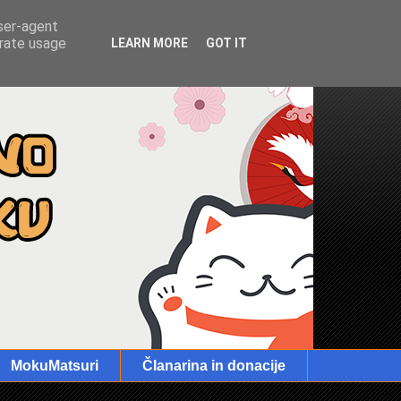
user-agent
erate usage
LEARN MORE
GOT IT
MokuMatsuri
Članarina in donacije