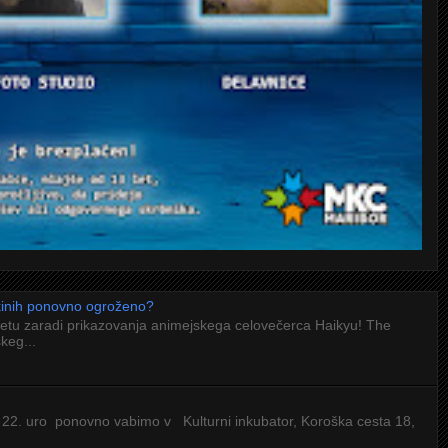
 kinih ponovno ogroženo?
letu zaradi prikazovanja animejskega celovečerca Haikyu! The
keg...
 22. uro ponovno vabimo v Kulturni inkubator, Koroška cesta 18,