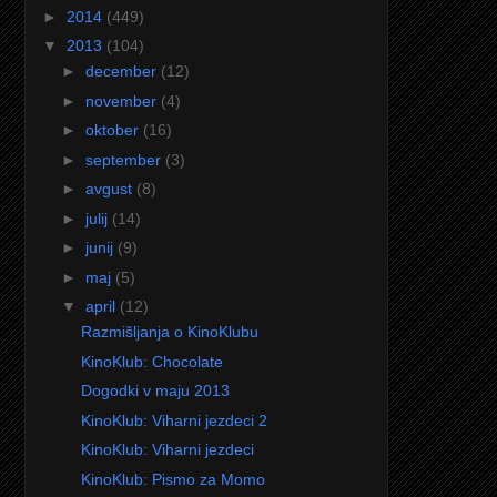
►
2014
(449)
▼
2013
(104)
►
december
(12)
►
november
(4)
►
oktober
(16)
►
september
(3)
►
avgust
(8)
►
julij
(14)
►
junij
(9)
►
maj
(5)
▼
april
(12)
Razmišljanja o KinoKlubu
KinoKlub: Chocolate
Dogodki v maju 2013
KinoKlub: Viharni jezdeci 2
KinoKlub: Viharni jezdeci
KinoKlub: Pismo za Momo