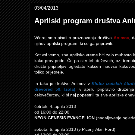
03/04/2013
Aprilski program društva An
Včeraj smo pisali o praznovanju društva
Animov
, 
njihov aprilski program, ki so ga pripravili.
Kot vsi vemo, zna aprilsko vreme biti zelo muhasto 
kako prav pride. Če pa si v teh deževnih, oz. trenu
družbi prijateljev ogledate kakšen nadvse kakovo
toliko prijetneje.
In tako je društvo Animov v
Klubu izolskih štud
drevored 50, Izola)
. v aprilu pripravilo druženja
celovečercev, ki bi naj popestrili ta sive aprilske dnev
četrtek, 4. aprila 2013
od 16:00 do 22:00
NEON GENESIS EVANGELION
(nadaljevanje ogled
sobota, 6. aprila 2013 (v Piceriji Alan Ford)