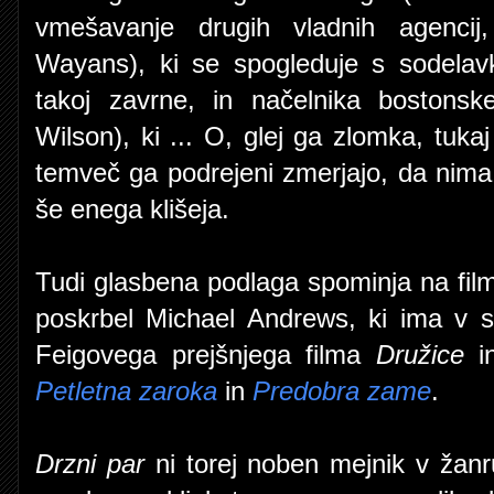
vmešavanje drugih vladnih agencij
Wayans), ki se spogleduje s sodelav
takoj zavrne, in načelnika bostons
Wilson), ki ... O, glej ga zlomka, tuka
temveč ga podrejeni zmerjajo, da nima j
še enega klišeja.
Tudi glasbena podlaga spominja na fil
poskrbel Michael Andrews, ki ima v 
Feigovega prejšnjega filma
Družice
in
Petletna zaroka
in
Predobra zame
.
Drzni par
ni torej noben mejnik v žanr