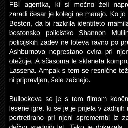
FBI agentka, ki si močno želi napr
zaradi česar je kolegi ne marajo. Ko jo 
Boston, da bi razkrila identiteto mamil
bostonsko policistko Shannon Mulli
policijskih zadev ne loteva ravno po pred
Ashburnovo neprestano ovira pri njen
otežuje. A sčasoma le skleneta komprom
Lassena. Ampak s tem se resnične tež
ni pripravljen, šele začnejo.
Bullockova se je s tem filmom končn
lesene igre, ki se je je prijela v zadnjih
portretirano pri njeni spremembi iz 
dečvo srednjih let. Tako je dokazala,