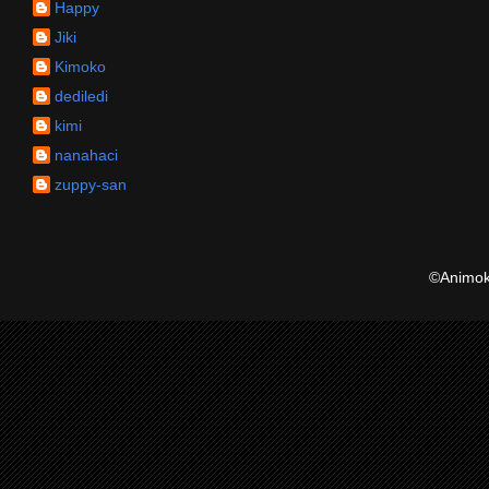
Happy
Jiki
Kimoko
dediledi
kimi
nanahaci
zuppy-san
©Animoku