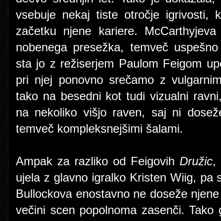
vsebuje nekaj tiste otročje igrivosti, 
začetku njene kariere. McCarthyjeva
nobenega presežka, temveč uspešno r
sta jo z režiserjem Paulom Feigom upo
pri njej ponovno srečamo z vulgarnim
tako na besedni kot tudi vizualni ravn
na nekoliko višjo raven, saj ni dose
temveč kompleksnejšimi šalami.
Ampak za razliko od Feigovih
Družic
,
ujela z glavno igralko Kristen Wiig, pa 
Bullockova enostavno ne doseže njene 
večini scen popolnoma zasenči. Tako g