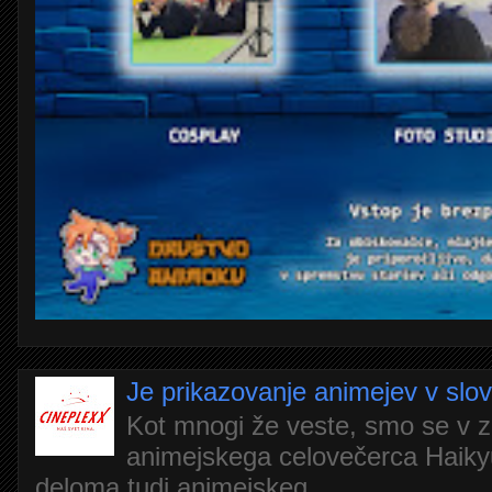
Je prikazovanje animejev v slo
Kot mnogi že veste, smo se v z
animejskega celovečerca Haiky
deloma tudi animejskeg...