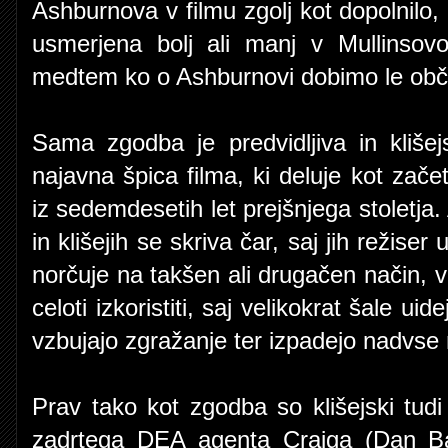
Ashburnova v filmu zgolj kot dopolnilo
usmerjena bolj ali manj v Mullinsov
medtem ko o Ashburnovi dobimo le obča
Sama zgodba je predvidljiva in kliš
najavna špica filma, ki deluje kot za
iz sedemdesetih let prejšnjega stoletja.
in klišejih se skriva čar, saj jih režise
norčuje na takšen ali drugačen način,
celoti izkoristiti, saj velikokrat šale u
vzbujajo zgražanje ter izpadejo nadvse
Prav tako kot zgodba so klišejski tudi
zadrtega DEA agenta Craiga (Dan Ba