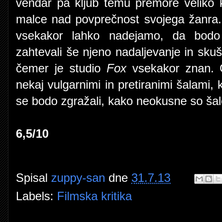
vendar pa kljub temu premore veliko k
malce nad povprečnost svojega žanra.
vsekakor lahko nadejamo, da bodo h
zahtevali še njeno nadaljevanje in skuša
čemer je studio
Fox
vsekakor znan. G
nekaj vulgarnimi in pretiranimi šalami,
se bodo zgražali, kako neokusne so šal
6,5/10
Spisal
zuppy-san
dne
31.7.13
Labels:
Filmska kritika