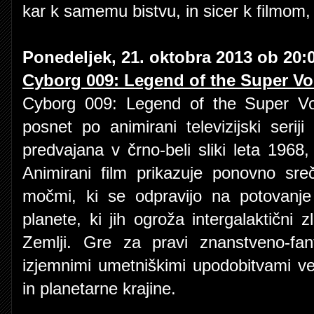
kar k samemu bistvu, in sicer k filmom, k
Ponedeljek, 21. oktobra 2013 ob 20:
Cyborg 009: Legend of the Super Vo
Cyborg 009: Legend of the Super Vort
posnet po animirani televizijski serij
predvajana v črno-beli sliki leta 1968
Animirani film prikazuje ponovno sre
močmi, ki se odpravijo na potovanje 
planete, ki jih ogroža intergalaktični z
Zemlji. Gre za pravi znanstveno-fant
izjemnimi umetniškimi upodobitvami veso
in planetarne krajine.