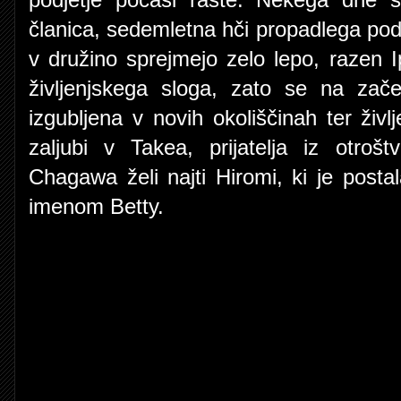
podjetje počasi raste. Nekega dne s
članica, sedemletna hči propadlega podj
v družino sprejmejo zelo lepo, razen 
življenjskega sloga, zato se na zač
izgubljena v novih okoliščinah ter živl
zaljubi v Takea, prijatelja iz otroš
Chagawa želi najti Hiromi, ki je post
imenom Betty.