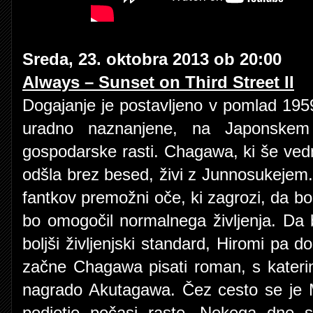
Sreda, 23. oktobra 2013 ob 20:00
Always – Sunset on Third Street II
Dogajanje je postavljeno v pomlad 1959.
uradno naznanjene, na Japonskem
gospodarske rasti. Chagawa, ki še vedn
odšla brez besed, živi z Junnosukeje
fantkov premožni oče, ki zagrozi, da 
bo omogočil normalnega življenja. Da 
boljši življenjski standard, Hiromi pa do
začne Chagawa pisati roman, s katerim
nagrado Akutagawa. Čez cesto se je M