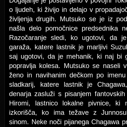
Dogajanje je postavljeno v povojni Tok
o ljudeh, ki živijo in delajo v propadaj
življenja drugih. Mutsuko se je iz pode
našla delo pomočnice predsednika ne
Razočaranje sledi, ko ugotovi, da j
garaža, katere lastnik je marljivi Suzu
saj ugotovi, da je mehanik, ki naj bi g
popravlja kolesa. Mutsuko se naseli 
ženo in navihanim dečkom po imenu I
sladkarij, katere lastnik je Chagawa,
denarja zasluži s pisanjem fantovskih 
Hiromi, lastnico lokalne pivnice, ki
izkorišča, ko ima težave z Junnos
sinom. Neke noči pijanega Chagawa pr