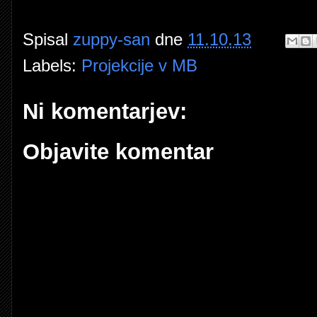
Spisal
zuppy-san
dne
11.10.13
Labels:
Projekcije v MB
Ni komentarjev:
Objavite komentar