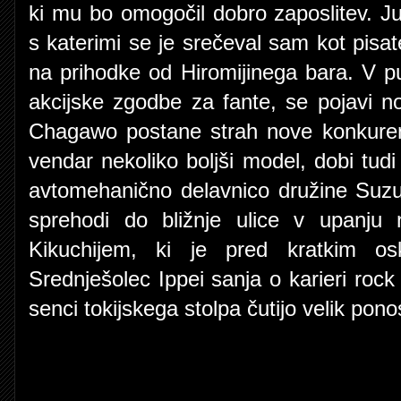
ki mu bo omogočil dobro zaposlitev. Jun
s katerimi se je srečeval sam kot pisat
na prihodke od Hiromijinega bara. V publ
akcijske zgodbe za fante, se pojavi 
Chagawo postane strah nove konkurenc
vendar nekoliko boljši model, dobi tu
avtomehanično delavnico družine Suzuk
sprehodi do bližnje ulice v upanju 
Kikuchijem, ki je pred kratkim osk
Srednješolec Ippei sanja o karieri rock 
senci tokijskega stolpa čutijo velik pono