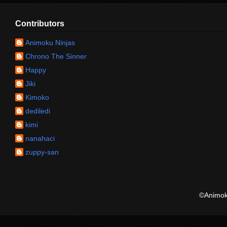
Contributors
Animoku Ninjas
Chrono The Sinner
Happy
Jiki
Kimoko
dediledi
kimi
nanahaci
zuppy-san
©Animoku