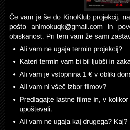
Če vam je še do KinoKlub projekcij, na
pošto animokuqk@gmail.com in povej
obiskanost. Pri tem vam že sami zasta
Ali vam ne ugaja termin projekcij?
Kateri termin vam bi bil ljubši in zak
Ali vam je vstopnina 1 € v obliki don
Ali vam ni všeč izbor filmov?
Predlagajte lastne filme in, v kolik
upoštevali.
Ali vam ne ugaja kaj drugega? Kaj?