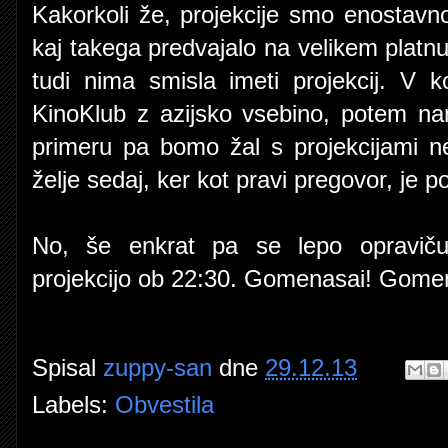
Kakorkoli že, projekcije smo enostavno
kaj takega predvajalo na velikem platnu
tudi nima smisla imeti projekcij. V k
KinoKlub z azijsko vsebino, potem na
primeru pa bomo žal s projekcijami neh
želje sedaj, ker kot pravi pregovor, je p
No, še enkrat pa se lepo opravič
projekcijo ob 22:30. Gomenasai! Gome
Spisal
zuppy-san
dne
29.12.13
Labels:
Obvestila