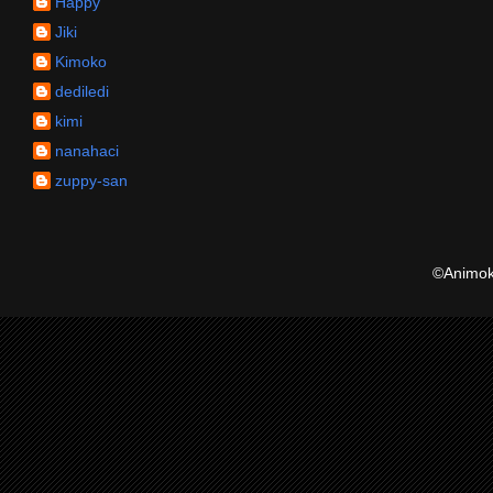
Happy
Jiki
Kimoko
dediledi
kimi
nanahaci
zuppy-san
©Animoku