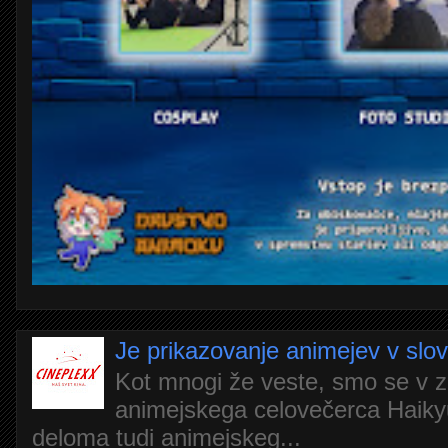
Je prikazovanje animejev v slo
Kot mnogi že veste, smo se v z
animejskega celovečerca Haiky
deloma tudi animejskeg...