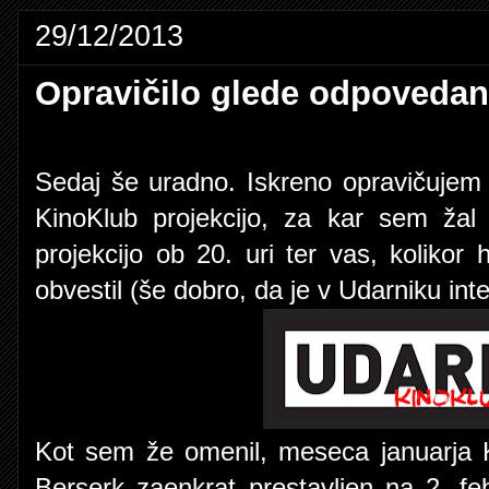
29/12/2013
Opravičilo glede odpovedan
Sedaj še uradno. Iskreno opravičuje
KinoKlub projekcijo, za kar sem žal
projekcijo ob 20. uri ter vas, kolikor 
obvestil (še dobro, da je v Udarniku inte
Kot sem že omenil, meseca januarja Ki
Berserk zaenkrat prestavljen na 2. f