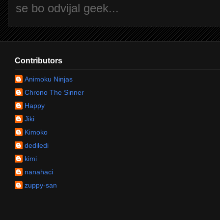
se bo odvijal geek...
Contributors
Animoku Ninjas
Chrono The Sinner
Happy
Jiki
Kimoko
dediledi
kimi
nanahaci
zuppy-san