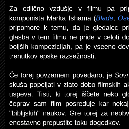
Za odlično vzdušje v filmu pa pri
komponista Marka Ishama (
Blade
,
Ose
pripomore k temu, da je gledalec p
glasba v tem filmu ne pride v celoti do
boljših kompozicijah, pa je vseeno dov
trenutkov epske razsežnosti.
Če torej povzamem povedano, je
Sovr
skuša popeljati v zlato dobo filmskih a
uspeva. Tisti, ki torej iščete neko gl
čeprav sam film posreduje kar nekaj 
"biblijskih" naukov. Gre torej za neob
enostavno prepustite toku dogodkov.