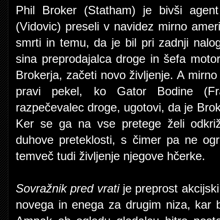
Phil Broker (Statham) je bivši age
(Vidovic) preseli v navidez mirno ameri
smrti in temu, da je bil pri zadnji nalogi
sina preprodajalca droge in šefa motoris
Brokerja, začeti novo življenje. A mirn
pravi pekel, ko Gator Bodine (Fran
razpečevalec droge, ugotovi, da je Brok
Ker se ga na vse pretege želi odkriž
duhove preteklosti, s čimer pa ne ogro
temveč tudi življenje njegove hčerke.
Sovražnik pred vrati
je preprost akcijski 
novega in enega za drugim niza, kar b