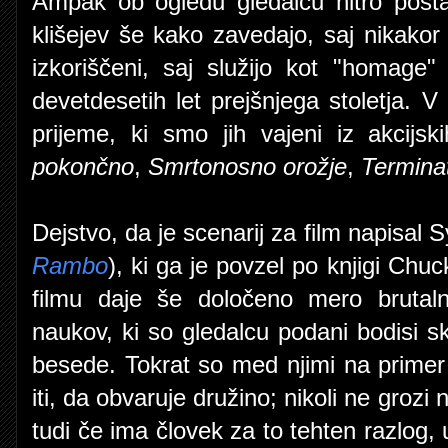
Ampak ob ogledu gledalcu hitro posta
klišejev še kako zavedajo, saj nikako
izkoriščeni, saj služijo kot "homage
devetdesetih let prejšnjega stoletja.
prijeme, ki smo jih vajeni iz akcijs
pokončno
,
Smrtonosno orožje
,
Termina
Dejstvo, da je scenarij za film napisal S
Rambo
), ki ga je povzel po knjigi Ch
filmu daje še določeno mero brutalno
naukov, ki so gledalcu podani bodisi sk
besede. Tokrat so med njimi na primer 
iti, da obvaruje družino; nikoli ne grozi n
tudi če ima človek za to tehten razlog, 