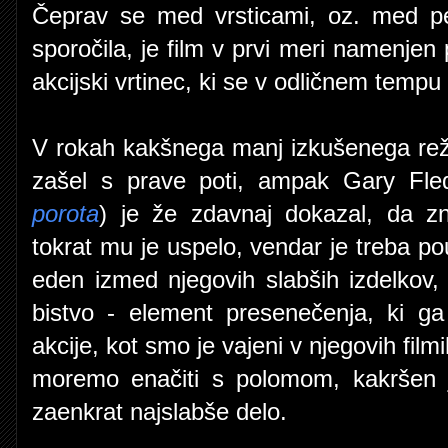
Čeprav se med vrsticami, oz. med pest
sporočila, je film v prvi meri namenjen 
akcijski vrtinec, ki se v odličnem tempu 
V rokah kakšnega manj izkušenega režise
zašel s prave poti, ampak Gary Fle
porota
) je že zdavnaj dokazal, da zna
tokrat mu je uspelo, vendar je treba pou
eden izmed njegovih slabših izdelko
bistvo - element presenečenja, ki ga
akcije, kot smo je vajeni v njegovih fil
moremo enačiti s polomom, kakršen 
zaenkrat najslabše delo.