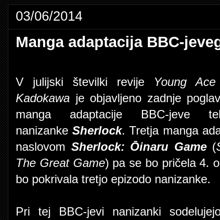
03/06/2014
Manga adaptacija BBC-jeveg
V julijski številki revije
Young Ace
Kadokawa
je objavljeno zadnje pogla
manga adaptacije BBC-jeve telev
nanizanke
Sherlock
. Tretja manga ada
naslovom
Sherlock: Ōinaru Game
(
The Great Game
) pa se bo pričela 4. o
bo pokrivala tretjo epizodo nanizanke.
Pri tej BBC-jevi nanizanki sodelujejo