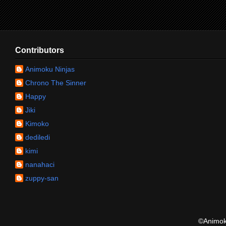
Contributors
Animoku Ninjas
Chrono The Sinner
Happy
Jiki
Kimoko
dediledi
kimi
nanahaci
zuppy-san
©Animoku