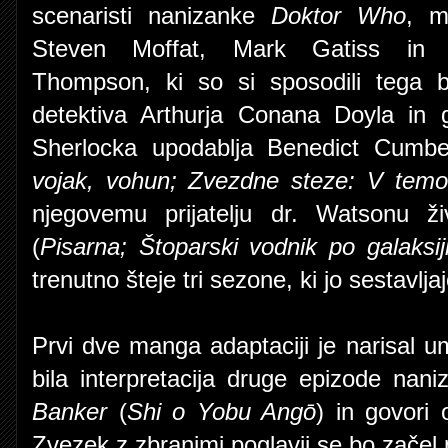
scenaristi nanizanke
Doktor Who
, m
Steven Moffat, Mark Gatiss in 
Thompson, ki so si sposodili tega bri
detektiva Arthurja Conana Doyla in 
Sherlocka upodablja Benedict Cumbe
vojak, vohun;
Zvezdne steze: V temo
njegovemu prijatelju dr. Watsonu ži
(
Pisarna; Štoparski vodnik po galaksij
trenutno šteje tri sezone, ki jo sestavlj
Prvi dve manga adaptaciji je narisal um
bila interpretacija druge epizode nan
Banker
(
Shi o Yobu Angō
) in govori 
Zvezek z zbranimi poglavji se bo začel pr