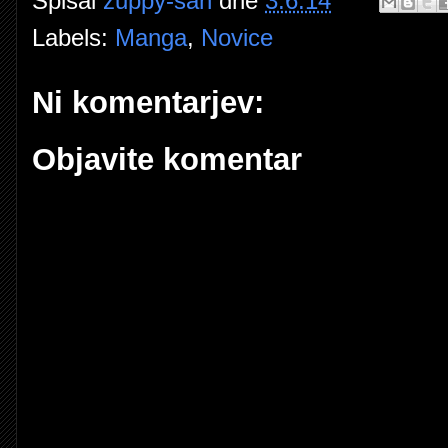
Spisal
zuppy-san
dne
3.6.14
Labels:
Manga
,
Novice
Ni komentarjev:
Objavite komentar