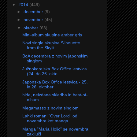
▼
2014
(449)
►
december
(9)
►
november
(45)
▼
oktober
(63)
Mini-album skupine amber gris
Novi single skupine Silhouette
from the Skylit
BoA decembra z novim japonskim
singlom
Južnokorejska Box Office lestvica
(24. do 26. okto...
Japonska Box Office lestvica - 25.
in 26. oktober
hide, neizdana skladba in best-of-
album
Megamasso z novim singlom
Lahki romani "Over Lord" od
novembra kot manga
Manga "Maria Holic" se novembra
zaključi