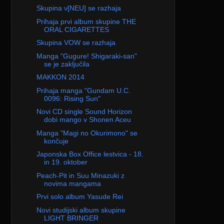
Skupina ν[NEU] se razhaja
Prihaja prvi album skupine THE
ORAL CIGARETTES
Skupina VOW se razhaja
Manga "Gugure! Shigaraki-san"
se je zaključila
MAKKON 2014
Prihaja manga "Gundam U.C.
0096: Rising Sun"
Novi CD single Sound Horizon
dobi mango v Shonen Aceu
Manga "Magi no Okurimono" se
končuje
Japonska Box Office lestvica - 18.
in 19. oktober
Peach-Pit in Suu Minazuki z
novima mangama
Prvi solo album Yasude Rei
Novi studijski album skupine
LIGHT BRINGER