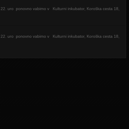
 22. uro ponovno vabimo v Kulturni inkubator, Koroška cesta 18,
 22. uro ponovno vabimo v Kulturni inkubator, Koroška cesta 18,