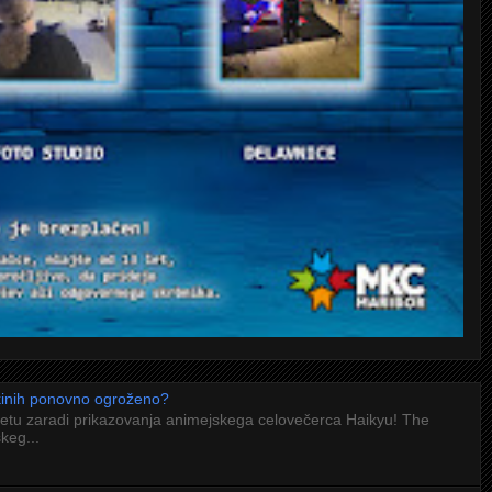
 kinih ponovno ogroženo?
letu zaradi prikazovanja animejskega celovečerca Haikyu! The
keg...