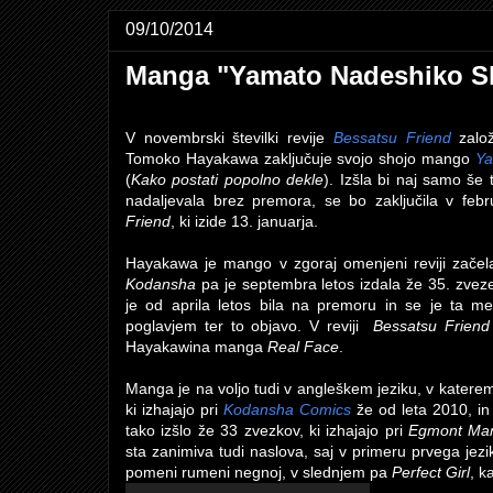
09/10/2014
Manga "Yamato Nadeshiko Sh
V novembrski številki revije
Bessatsu Friend
zalo
Tomoko Hayakawa zaključuje svojo shojo mango
Ya
(
Kako postati popolno dekle
). Izšla bi naj samo še
nadaljevala brez premora, se bo zaključila v februa
Friend
, ki izide 13. januarja.
Hayakawa je mango v zgoraj omenjeni reviji začela
Kodansha
pa je septembra letos izdala že 35. zvez
je od aprila letos bila na premoru in se je ta m
poglavjem ter to objavo. V reviji
Bessatsu Friend
Hayakawina manga
Real Face
.
Manga je na voljo tudi v angleškem jeziku, v katerem
ki izhajajo pri
Kodansha Comics
že od leta 2010, i
tako izšlo že 33 zvezkov, ki izhajajo pri
Egmont Ma
sta zanimiva tudi naslova, saj v primeru prvega je
pomeni rumeni negnoj, v slednjem pa
Perfect Girl
, k