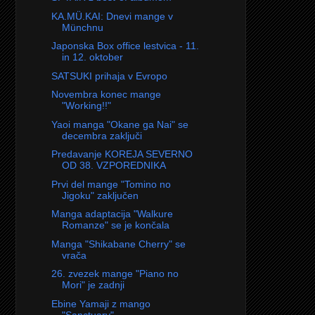
KA.MÜ.KAI: Dnevi mange v
Münchnu
Japonska Box office lestvica - 11.
in 12. oktober
SATSUKI prihaja v Evropo
Novembra konec mange
"Working!!"
Yaoi manga "Okane ga Nai" se
decembra zaključi
Predavanje KOREJA SEVERNO
OD 38. VZPOREDNIKA
Prvi del mange "Tomino no
Jigoku" zaključen
Manga adaptacija "Walkure
Romanze" se je končala
Manga "Shikabane Cherry" se
vrača
26. zvezek mange "Piano no
Mori" je zadnji
Ebine Yamaji z mango
"Sanctuary"