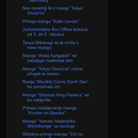
Nov osrednji lik v mangi "Tokyo
Ghoul:re"
Prihaja manga "Kaitō Levain"
Južnokorejska Box Office lestvica
od 3. do 5. oktobra
Touya Mikanagi se je vrnila z
novo mango
Manga "Arata Kangatari" se
nadaljuje naslednje leto
Manga "Tokyo Ghoul:re" začne
izhajati ta mesec
Revija "Monthly Comic Earth Star"
bo prenehala izh...
Manga "Shaman King Flowers" se
bo zaključila
Prihaja nadaljevanje mange
"Kuroko no Basuke"
Manga "Yamato Nadeshiko
Shichihenge" se končuje
Oktobra prihaja manga "Chi no