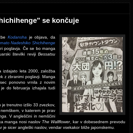
ichihenge" se končuje
žbe
Kodansha
je objava, da
mato Nadeshiko Shichihenge
 tri poglavja. Če se bo manga
rski številki reviji
Bessatsu
 izdajato leta 2000, založba
ek z zbranimi poglavji. Manga
esec ponovno vrnila z novim
je do februarja izhajala tudi
 je trenutno izšlo 33 zvezkov,
n nemškem, v katerem je prav
nga
. V angleščini in nemščini
zika manga nosi naslov
The Wallflower
, kar v dobesednem prevodu
ar je sicer angleški naslov, vendar vsekakor bliže japonskemu.