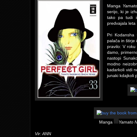
Manga
Yamato
serijo, ki je i
tako pa tudi i
predvajala leta
Pri Kodansha 
palača in štirje
pravilo: V roku
damo, primerno 
nastopi Sunako
modno neizobr
kadarkoli vidi 
junaki kdajkoli 
Manga
Yamato N
Vir: ANN