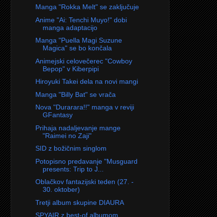
Manga "Rokka Melt" se zaključuje
Anime "Ai: Tenchi Muyo!" dobi
manga adaptacijo
Manga "Puella Magi Suzune
Magica" se bo končala
Animejski celovečerec "Cowboy
Bepop" v Kiberpipi
Hiroyuki Takei dela na novi mangi
Manga "Billy Bat" se vrača
Nova "Durarara!!" manga v reviji
GFantasy
Prihaja nadaljevanje mange
"Raimei no Zaji"
SID z božičnim singlom
Potopisno predavanje "Musguard
presents: Trip to J...
Oblačkov fantazijski teden (27. -
30. oktober)
Tretji album skupine DIAURA
SPYAIR z best-of albumom