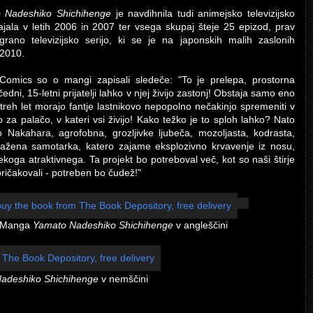
 Nadeshiko Shichihenge
je navdihnila tudi animejsko televizijsko
zhajala v letih 2006 in 2007 ter vsega skupaj šteje 25 epizod, prav
grano televizijsko serijo, ki se je na japonskih malih zaslonih
 2010.
Comics so o mangi zapisali sledeče: "To je prelepa, prostorna
 čedni, 15-letni prijatelji lahko v njej živijo zastonj! Obstaja samo eno
 treh let morajo fantje lastnikovo nepopolno nečakinjo spremeniti v
za palačo, v kateri vsi živijo! Kako težko je to sploh lahko? Nato
 Nakahara, agrofobna, grozljivke ljubeča, mozoljasta, kodrasta,
ažena samotarka, katero zajame eksplozivno krvavenje iz nosu,
nekoga atraktivnega. Ta projekt bo potreboval več, kot so naši štirje
pričakovali - potreben bo čudež!"
Manga
Yamato Nadeshiko Shichihenge
v angleščini
adeshiko Shichihenge
v nemščini