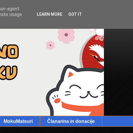
user-agent
erate usage
LEARN MORE
GOT IT
MokuMatsuri
Članarina in donacije