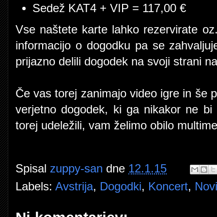
Sedež KAT4 + VIP = 117,00 €
Vse naštete karte lahko rezervirate o
informacijo o dogodku pa se zahvalj
prijazno delili dogodek na svoji strani
Če vas torej zanimajo video igre in še p
verjetno dogodek, ki ga nikakor ne bi
torej udeležili, vam želimo obilo multime
Spisal
zuppy-san
dne
12.1.15
Labels:
Avstrija
,
Dogodki
,
Koncert
,
Nov