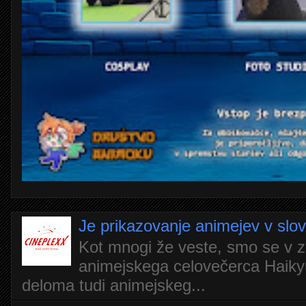
Je prikazovanje animejev v slo
Kot mnogi že veste, smo se v z
animejskega celovečerca Haiky
deloma tudi animejskeg...