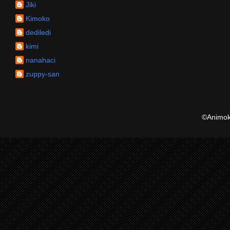
Jiki
Kimoko
dediledi
kimi
nanahaci
zuppy-san
©Animoku