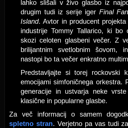
lahko slišali v živo glasbo iz najp
drugim tudi iz serije iger
Final Fan
Island
. Avtor in producent projekta
industrije Tommy Tallarico, ki bo
skozi celoten glasbeni večer. Z v
brilijantnim svetlobnim šovom, in
nastopi bo ta večer enkratno multim
Predstavljajte si torej rockovski
emocijami simfoničnega orkestra. P
generacije in ustvarja neke vrs
klasične in popularne glasbe.
Za več informacij o samem dogodk
spletno stran
. Verjetno pa vas tudi z