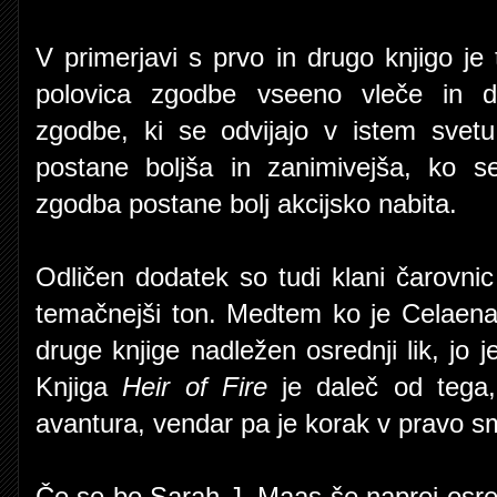
V primerjavi s prvo in drugo knjigo je 
polovica zgodbe vseeno vleče in d
zgodbe, ki se odvijajo v istem svet
postane boljša in zanimivejša, ko se
zgodba postane bolj akcijsko nabita.
Odličen dodatek so tudi klani čarovnic i
temačnejši ton. Medtem ko je Celaena bi
druge knjige nadležen osrednji lik, jo je 
Knjiga
Heir of Fire
je daleč od tega, 
avantura, vendar pa je korak v pravo s