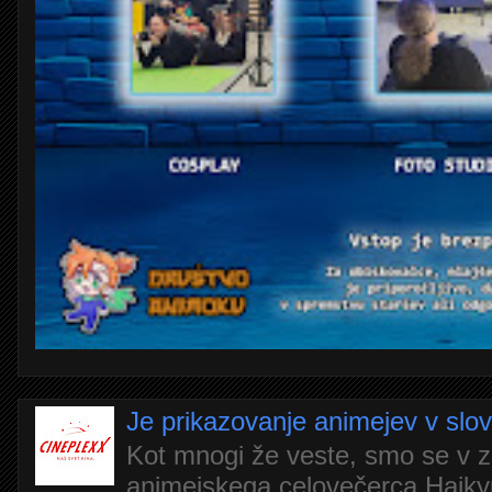
Je prikazovanje animejev v slo
Kot mnogi že veste, smo se v z
animejskega celovečerca Haiky