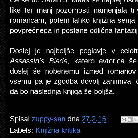
Če se bo Sarah J. Maas še naprej osre
like ter manj pozornosti namenjala tr
romancam, potem lahko knjižna serija
povprečnega in postane odlična fantazi
Doslej je najboljše poglavje v celot
Assassin's Blade
, katero avtorica š
doslej še nobenemu izmed romanov ni 
vsemu pa je zgodba dovolj zanimiva, 
da bo naslednja knjiga še boljša.
Spisal
zuppy-san
dne
27.2.15
Labels:
Knjižna kritika