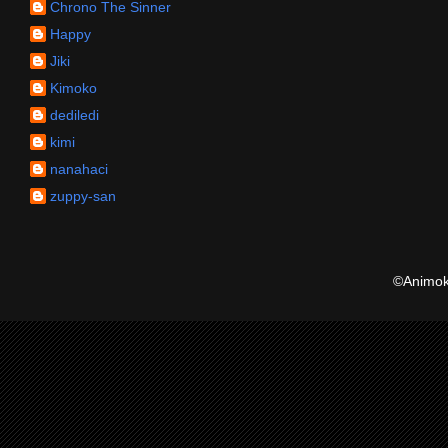
Chrono The Sinner
Happy
Jiki
Kimoko
dediledi
kimi
nanahaci
zuppy-san
©Animoku