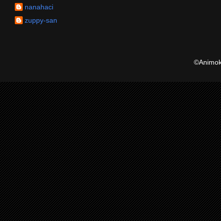
nanahaci
zuppy-san
©Animoku