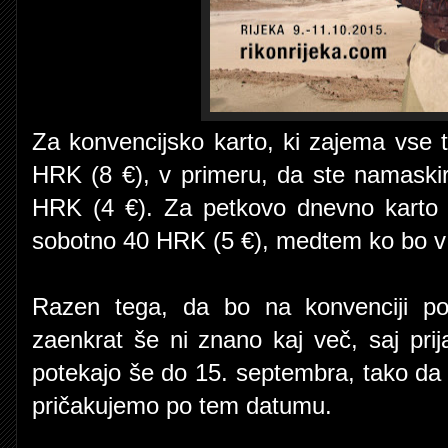
Za konvencijsko karto, ki zajema vse t
HRK (8 €), v primeru, da ste namaski
HRK (4 €). Za petkovo dnevno karto 
sobotno 40 HRK (5 €), medtem ko bo v 
Razen tega, da bo na konvenciji po
zaenkrat še ni znano kaj več, saj pr
potekajo še do 15. septembra, tako da v
pričakujemo po tem datumu.