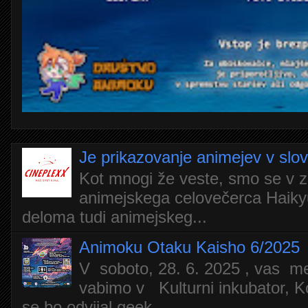
Je prikazovanje animejev v slo
Kot mnogi že veste, smo se v z
animejskega celovečerca Haiky
deloma tudi animejskeg...
Animoku Otaku Kaisho 6/2025
V soboto, 28. 6. 2025 , vas m
vabimo v Kulturni inkubator, Ko
se bo odvijal geek...