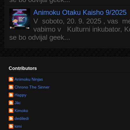
Animoku Otaku Kaisho 9/2025
V soboto, 20. 9. 2025 , vas m
vabimo v Kulturni inkubator, Ko
se bo odvijal geek...
Contributors
Animoku Ninjas
Chrono The Sinner
Happy
Jiki
Kimoko
dediledi
kimi