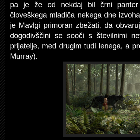
pa je že od nekdaj bil črni panter
človeškega mladiča nekega dne izvoha st
je Mavlgi primoran zbežati, da obvaruj
dogodivščini se sooči s številnimi n
prijatelje, med drugim tudi lenega, a 
Murray).