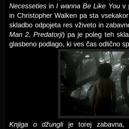
Necesseties
in
I wanna Be Like You
v 
in Christopher Walken pa sta vsekakor bi
skladbo odpojeta res vživeto in zabav
Man 2
,
Predatorji
) pa je poleg teh skl
glasbeno podlago, ki ves čas odlično sp
Knjiga o džungli
je torej zabavna, 