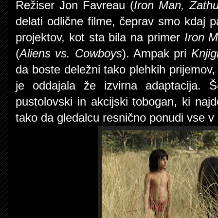
Režiser Jon Favreau (
Iron Man, Zathu
delati odlične filme, čeprav smo kdaj p
projektov, kot sta bila na primer
Iron 
(
Aliens vs. Cowboys
). Ampak pri
Knjig
da boste deležni tako plehkih prijemov, sa
je oddajala že izvirna adaptacija. Š
pustolovski in akcijski tobogan, ki naj
tako da gledalcu resnično ponudi vse v 