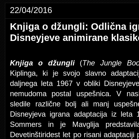
22/04/2016
Knjiga o džungli: Odlična ig
Disneyjeve animirane klasik
Knjiga o džungli
(
The Jungle Bo
Kiplinga, ki je svojo slavno adaptaci
daljnega leta 1967 v obliki Disneyjev
nemudoma postal uspešnica. V nasle
sledile različne bolj ali manj uspeš
Disneyjeva igrana adaptacija iz leta 
Sommers in je Mavglija predstavila
Devetinštiridest let po risani adaptaciji