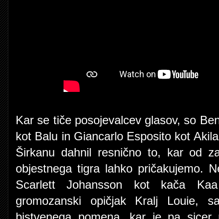
Kar se tiče posojevalcev glasov, so Ben
kot Balu in Giancarlo Esposito kot Akila 
Širkanu dahnil resnično to, kar od z
objestnega tigra lahko pričakujemo. N
Scarlett Johansson kot kača Kaa
gromozanski opičjak Kralj Louie, s
bistvenega pomena, kar je pa sicer r