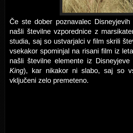
Če ste dober poznavalec Disneyjevih a
našli številne vzporednice z marsikater
studia, saj so ustvarjalci v film skrili š
vsekakor spominjal na risani film iz le
našli številne elemente iz Disneyjev
King
), kar nikakor ni slabo, saj so v
vključeni zelo premeteno.