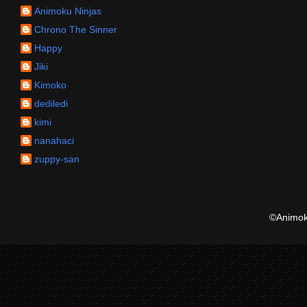
Animoku Ninjas
Chrono The Sinner
Happy
Jiki
Kimoko
dediledi
kimi
nanahaci
zuppy-san
©Animoku