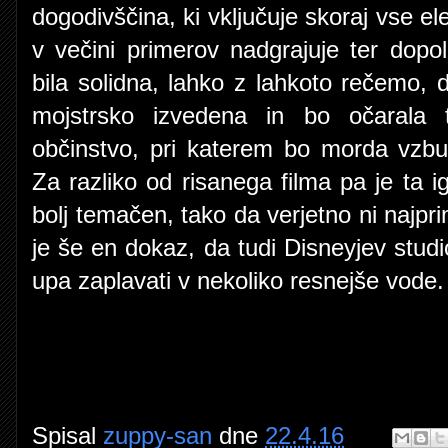
dogodivščina, ki vključuje skoraj vse el
v večini primerov nadgrajuje ter dopo
bila solidna, lahko z lahkoto rečemo, 
mojstrsko izvedena in bo očarala t
občinstvo, pri katerem bo morda vzbud
Za razliko od risanega filma pa je ta ig
bolj temačen, tako da verjetno ni najpri
je še en dokaz, da tudi Disneyjev studio
upa zaplavati v nekoliko resnejše vode.
Spisal
zuppy-san
dne
22.4.16