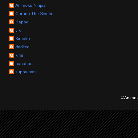
Animoku Ninjas
Chrono The Sinner
Happy
Jiki
Kimoko
dediledi
kimi
nanahaci
zuppy-san
©Animoku