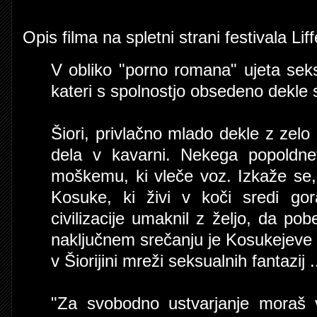
Opis filma na spletni strani festivala Liff
V obliko "porno romana" ujeta sek
kateri s spolnostjo obsedeno dekle
Šiori, privlačno mlado dekle z zelo
dela v kavarni. Nekega popoldne
moškemu, ki vleče voz. Izkaže se,
Kosuke, ki živi v koči sredi gor
civilizacije umaknil z željo, da po
naključnem srečanju je Kosukejeve
v Šiorijini mreži seksualnih fantazij .
"Za svobodno ustvarjanje moraš v