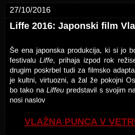
27/10/2016
Liffe 2016: Japonski film Vl
Še ena japonska produkcija, ki si jo 
festivalu
Liffe
, prihaja izpod rok režis
drugim poskrbel tudi za filmsko adap
je kultni, virtuozni, a žal že pokojni
bo tako na
Liffeu
predstavil s svojim na
nosi naslov
VLAŽNA PUNCA V VETR