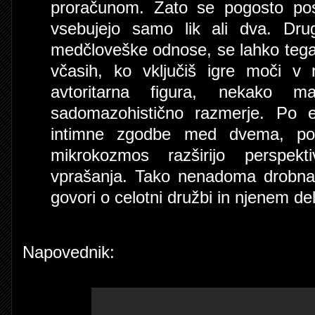
proračunom. Zato se pogosto pos
vsebujejo samo lik ali dva. Dru
medčloveške odnose, se lahko tega l
včasih, ko vključiš igre moči v 
avtoritarna figura, nekako m
sadomazohistično razmerje. Po e
intimne zgodbe med dvema, po
mikrokozmos razširijo perspekt
vprašanja. Tako nenadoma drobna
govori o celotni družbi in njenem de
Napovednik: