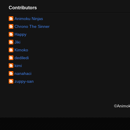
Contributors
Animoku Ninjas
Chrono The Sinner
Happy
Jiki
Kimoko
dediledi
kimi
nanahaci
zuppy-san
©Animoku