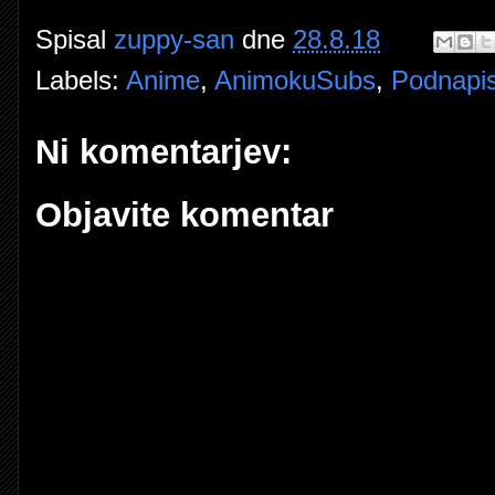
Spisal
zuppy-san
dne
28.8.18
Labels:
Anime
,
AnimokuSubs
,
Podnapis
Ni komentarjev:
Objavite komentar