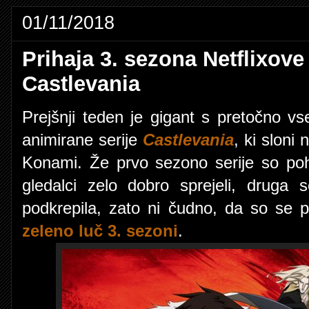
01/11/2018
Prihaja 3. sezona Netflixove
Castlevania
Prejšnji teden je gigant s pretočno vs
animirane serije
Castlevania
, ki sloni 
Konami. Že prvo sezono serije so pohvali
gledalci zelo dobro sprejeli, drug
podkrepila, zato ni čudno, da so se pri
zeleno luč 3. sezoni
.