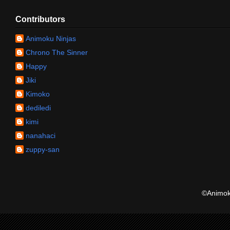
Contributors
Animoku Ninjas
Chrono The Sinner
Happy
Jiki
Kimoko
dediledi
kimi
nanahaci
zuppy-san
©Animoku