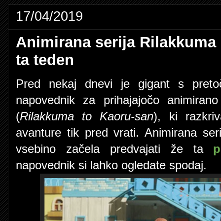
17/04/2019
Animirana serija Rilakkuma 
ta teden
Pred nekaj dnevi je gigant s pretoč
napovednik za prihajajočo animirano
(
Rilakkuma to Kaoru-san
), ki razkri
avanture tik pred vrati. Animirana ser
vsebino začela predvajati že ta
p
napovednik si lahko ogledate spodaj.