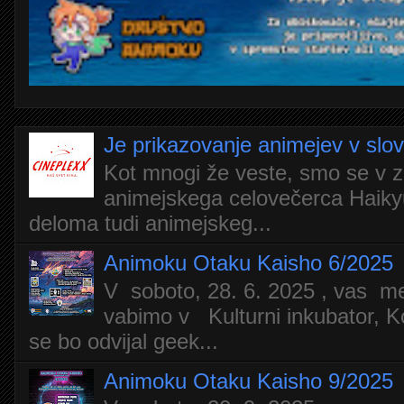
Je prikazovanje animejev v slo
Kot mnogi že veste, smo se v z
animejskega celovečerca Haiky
deloma tudi animejskeg...
Animoku Otaku Kaisho 6/2025
V soboto, 28. 6. 2025 , vas m
vabimo v Kulturni inkubator, Ko
se bo odvijal geek...
Animoku Otaku Kaisho 9/2025