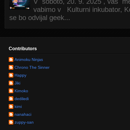
V soboto, 20. 9. 2025 , vas m
vabimo v Kulturni inkubator, Ko
se bo odvijal geek...
Contributors
Animoku Ninjas
Chrono The Sinner
Happy
Jiki
Kimoko
dediledi
kimi
nanahaci
zuppy-san