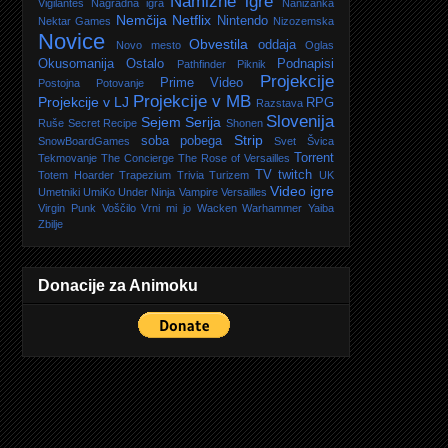
Namizne igre
Vigilantes
Nagradna igra
Nanizanka
Nemčija
Netflix
Nintendo
Nektar Games
Nizozemska
Novice
Obvestila
oddaja
Novo mesto
Oglas
Okusomanija
Ostalo
Podnapisi
Pathfinder
Piknik
Projekcije
Prime Video
Postojna
Potovanje
Projekcije v MB
Projekcije v LJ
RPG
Razstava
Slovenija
Sejem
Serija
Ruše
Secret Recipe
Shonen
Strip
soba pobega
SnowBoardGames
Svet
Švica
Torrent
Tekmovanje
The Concierge
The Rose of Versailles
TV
twitch
Totem Hoarder
Trapezium
Trivia
Turizem
UK
Video igre
Umetniki
UmiKo
Under Ninja
Vampire
Versailles
Virgin Punk
Voščilo
Vrni mi jo
Wacken
Warhammer
Yaiba
Zbilje
Donacije za Animoku