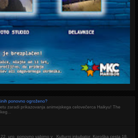
 kinih ponovno ogroženo?
letu zaradi prikazovanja animejskega celovečerca Haikyu! The
keg...
 22. uro ponovno vabimo v Kulturni inkubator, Koroška cesta 18,