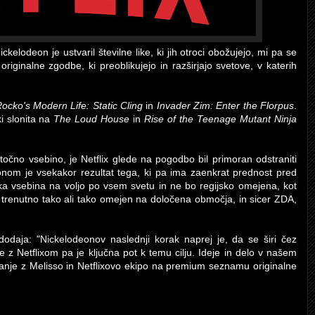
ckelodeon je ustvaril številne like, ki jih otroci obožujejo, mi pa se
ginalne zgodbe, ki preoblikujejo in razširjajo svetove, v katerih
ocko's Modern Life: Static Cling
in
Invader Zim: Enter the Florpus
.
ki slonita na
The Loud House
in
Rise of the Teenage Mutant Ninja
etočno vsebino, je Netflix glede na pogodbo bil primoran odstraniti
onom je vsekakor rezultat tega, ki pa ima zaenkrat prednost pred
nska vsebina na voljo po vsem svetu in ne bo regijsko omejena, kot
 trenutno tako ali tako omejen na določena območja, in sicer ZDA,
daja: "Nickelodeonov naslednji korak naprej je, da se širi čez
 z Netflixom pa je ključna pot k temu cilju. Ideje in delo v našem
vanje z Melisso in Netflixovo ekipo na premium seznamu originalne