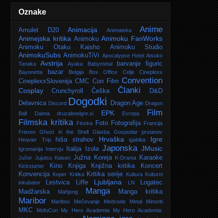
Oznake
Anime
Animacija
Amulet D20
Animateka
Animejska kritika
Animoku FanWorks
Animoku
Animoku Otaku Kaisho
Animoku Studio
AnimokuSubs
AnimokuTiVi
Apocalypse Hotel
Atsuko
Avstrija
barvanje figuric
Tanaka
Ayaka
Babymetal
bazar
Bayonetta
Belgija
Box Office
Celje
Cineplexx
Convention
CineplexxSlovenija
CMC
Con Film
Članki
Cosplay
Crunchyroll
Češka
D&D
Dogodki
Delavnica
Dragon Age
Discord
Dragon
Film
EPK
Ball Daima
druzabneigre.si
Evropa
Filmska kritika
Foto
Fotografija
Finska
Francija
Frieren
Ghost in the Shell
Glasba
Gospodar prstanov
Hrvaška
Igre
hiša strahov
Heavier Trip
igabiba
Japonska
JMusic
Italija
Izola
Igromanija
Intervju
Južna Koreja
Karaoke
Jučer
Jujutsu Kaisen
K-Drama
Kino
Knjiga
Knjižna kritika
Koncert
Kickstarter
Konvencija
Kritika serije
Koper
Kritika
Kultura
Kulturni
Ljubljana
Lestvica
Liffe
Logatec
inkubator
LN
Manga
Madžarska
Manga kritika
Mahjong
Maribor
Maribox
Mečevanje
Medvode
Metal
Minoriti
MKC
MofuCon
My Hero Academia
My Hero Academia: