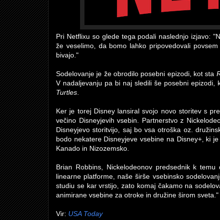
Pri Netflixu so glede tega podali naslednjo izjavo: "Ni
že veselimo, da bomo lahko pripovedovali povsem ori
bivajo."
Sodelovanje je že obrodilo posebni epizodi, kot sta
R
V nadaljevanju pa bi naj sledili še posebni epizodi, 
Turtles
.
Ker je torej Disney lansiral svojo novo storitev s pr
večino Disneyjevih vsebin. Partnerstvo z Nickelode
Disneyjevo storitvijo, saj bo vsa otroška oz. druži
bodo nekatere Disneyjeve vsebine na Disney+, ki je
Kanado in Nizozemsko.
Brian Robbins, Nickelodeonov predsednik k temu do
linearne platforme, naše širše vsebinsko sodelovanje
studiu se kar vrstijo, zato komaj čakamo na sodelo
animirane vsebine za otroke in družine širom sveta."
Vir:
USA Today