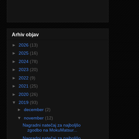
Arhiv objav
►
2026
(13)
►
2025
(16)
►
2024
(78)
►
2023
(20)
►
2022
(9)
►
2021
(25)
►
2020
(26)
▼
2019
(93)
►
december
(2)
▼
november
(12)
Nagradni natečaj za najboljšo
zgodbo na MokuMatsur...
Nagradni natečaj za najboljšo