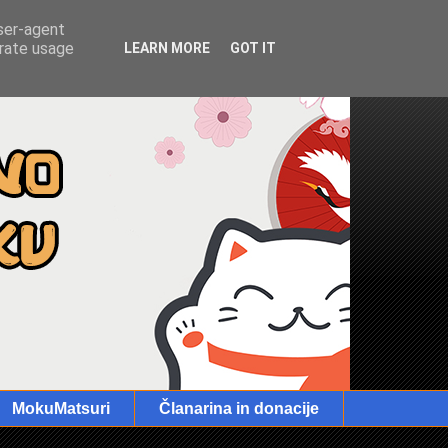
user-agent
erate usage
LEARN MORE
GOT IT
MokuMatsuri
Članarina in donacije