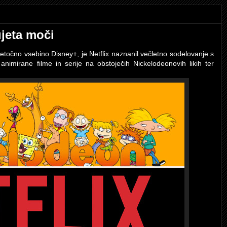
ujeta moči
retočno vsebino Disney+, je Netflix naznanil večletno sodelovanje s
 animirane filme in serije na obstoječih Nickelodeonovih likih ter