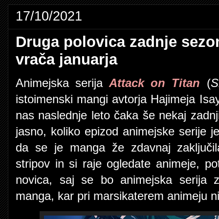
17/10/2021
Druga polovica zadnje sezon
vrača januarja
Animejska serija
Attack on Titan
(
S
istoimenski mangi avtorja Hajimeja Isay
nas naslednje leto čaka še nekaj zadnj
jasno, koliko epizod animejske serije j
da se je manga že zdavnaj zaključil
stripov in si raje ogledate animeje, 
novica, saj se bo animejska serija 
manga, kar pri marsikaterem animeju ni