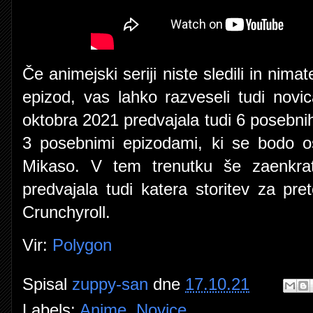
Če animejski seriji niste sledili in nim
epizod, vas lahko razveseli tudi novi
oktobra 2021 predvajala tudi 6 posebnih
3 posebnimi epizodami, ki se bodo os
Mikaso. V tem trenutku še zaenkrat
predvajala tudi katera storitev za pr
Crunchyroll.
Vir:
Polygon
Spisal
zuppy-san
dne
17.10.21
Labels:
Anime
,
Novice