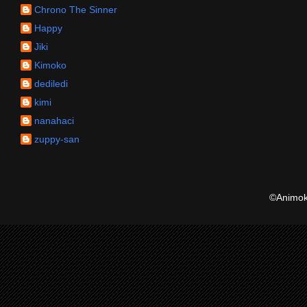
Chrono The Sinner
Happy
Jiki
Kimoko
dediledi
kimi
nanahaci
zuppy-san
©Animoku