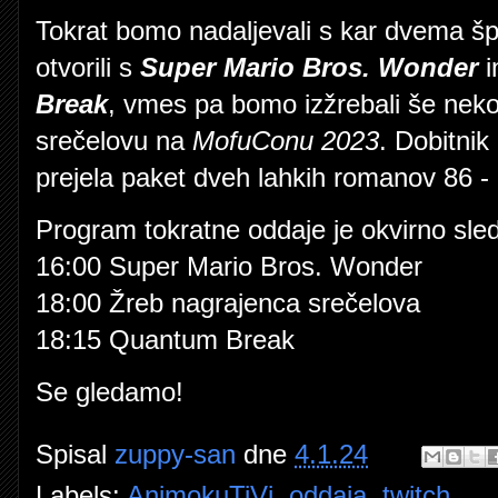
Tokrat bomo nadaljevali s kar dvema šp
otvorili s
Super Mario Bros. Wonder
i
Break
, vmes pa bomo izžrebali še neko
srečelovu na
MofuConu 2023
. Dobitnik
prejela paket dveh lahkih romanov 86 - Ei
Program tokratne oddaje je okvirno sled
16:00 Super Mario Bros. Wonder
18:00 Žreb nagrajenca srečelova
18:15 Quantum Break
Se gledamo!
Spisal
zuppy-san
dne
4.1.24
Labels:
AnimokuTiVi
,
oddaja
,
twitch