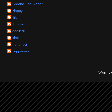
Chrono The Sinner
Happy
Jiki
Kimoko
dediledi
kimi
nanahaci
zuppy-san
©Animoku