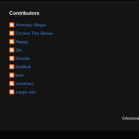
Contributors
Animoku Ninjas
Chrono The Sinner
Happy
Jiki
Kimoko
dediledi
kimi
nanahaci
zuppy-san
©Animoku