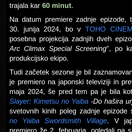
trajala kar
60 minut
.
Na datum premiere zadnje epizode, t
30. junija 2024, bo v
TOHO CINE
posebna projekcija zadnjih dveh epiz
Arc Climax Special Screening
", po k
produkcijsko ekipo.
Tudi začetek sezone je bil zaznamovan
je premiero na japonski televiziji in pr
maja 2024, še pred tem pa je bila ko
Slayer: Kimetsu no Yaiba
-Do hašira ur
svetovnih kinih poleg zadnje epizod
no Yaiba Swordsmith Village
. V jap
premiero že 2. februarja, ogledali pa s