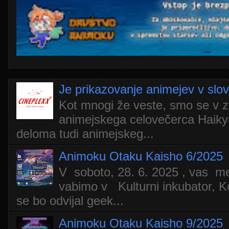
Je prikazovanje animejev v slo
Kot mnogi že veste, smo se v z
animejskega celovečerca Haiky
deloma tudi animejskeg...
Animoku Otaku Kaisho 6/2025
V soboto, 28. 6. 2025 , vas m
vabimo v Kulturni inkubator, Ko
se bo odvijal geek...
Animoku Otaku Kaisho 9/2025