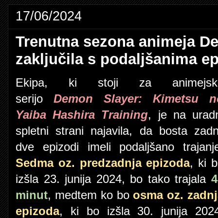
17/06/2024
Trenutna sezona animeja De
zaključila s podaljšanima 
Ekipa, ki stoji za animejsk
serijo
Demon Slayer: Kimetsu n
Yaiba Hashira Training
, je na urad
spletni strani najavila, da bosta zadn
dve epizodi imeli podaljšano trajanj
Sedma oz. predzadnja epizoda
, ki 
izšla 23. junija 2024, bo tako trajala
4
minut
, medtem ko bo
osma oz. zadnj
epizoda
, ki bo izšla 30. junija 202