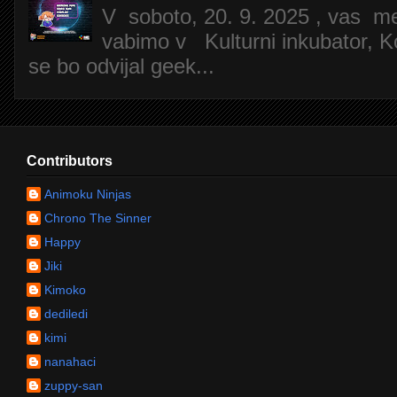
V soboto, 20. 9. 2025 , vas m
vabimo v Kulturni inkubator, Ko
se bo odvijal geek...
Contributors
Animoku Ninjas
Chrono The Sinner
Happy
Jiki
Kimoko
dediledi
kimi
nanahaci
zuppy-san