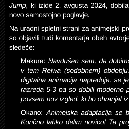
Jump
, ki izide 2. avgusta 2024, dobila
novo samostojno poglavje.
Na uradni spletni strani za animejski pr
so objavili tudi komentarja obeh avtorj
sledeče:
Makura:
Navdušen sem, da dobimo
v tem Reiwa (sodobnem) obdobju. 
digitalna animacija napreduje, se je
razreda 5-3 pa so dobili moderno p
povsem nov izgled, ki bo ohranjal iz
Okano:
Animejska adaptacija se 
Končno lahko delim novico! Ta proje