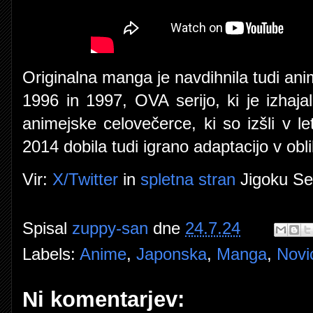
Originalna manga je navdihnila tudi anime
1996 in 1997, OVA serijo, ki je izhajal
animejske celovečerce, ki so izšli v l
2014 dobila tudi igrano adaptacijo v oblik
Vir:
X/Twitter
in
spletna stran
Jigoku Se
Spisal
zuppy-san
dne
24.7.24
Labels:
Anime
,
Japonska
,
Manga
,
Novi
Ni komentarjev: