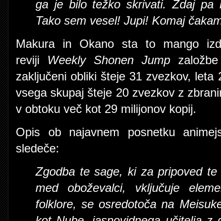
ga je bilo težko skrivati. Zdaj pa
Tako sem vesel! Jupi! Komaj čakam
Makura in Okano sta to mango izda
reviji
Weekly Shonen Jump
založb
zaključeni obliki šteje 31 zvezkov, leta 
vsega skupaj šteje 20 zvezkov z zbran
v obtoku več kot 29 milijonov kopij.
Opis ob najavnem posnetku animejs
sledeče:
Zgodba te sage, ki za pripoved te a
med oboževalci, vključuje eleme
folklore, se osredotoča na Meisuk
kot Nube, jasnovidnega učitelja z