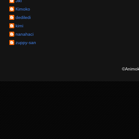
Jiki
Kimoko
dediledi
kimi
nanahaci
zuppy-san
©Animoku