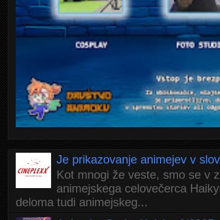
Je prikazovanje animejev v slo
Kot mnogi že veste, smo se v z
animejskega celovečerca Haiky
deloma tudi animejskeg...