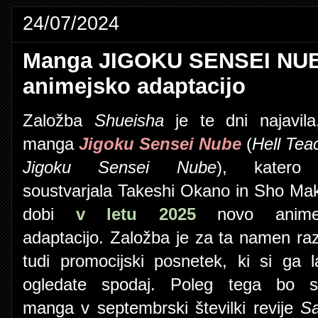
24/07/2024
Manga JIGOKU SENSEI NUB
animejsko adaptacijo
Založba
Shueisha
je te dni najavila
manga
Jigoku Sensei Nube
(
Hell Tea
Jigoku Sensei Nube
), katero
soustvarjala Takeshi Okano in Sho Ma
dobi
v letu 2025
novo animej
adaptacijo. Založba je za ta namen raz
tudi promocijski posnetek, ki si ga 
ogledate spodaj. Poleg tega bo 
manga v septembrski številki revije
Sa