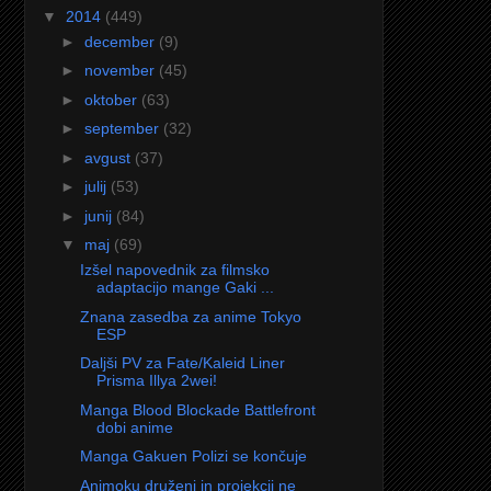
▼
2014
(449)
►
december
(9)
►
november
(45)
►
oktober
(63)
►
september
(32)
►
avgust
(37)
►
julij
(53)
►
junij
(84)
▼
maj
(69)
Izšel napovednik za filmsko
adaptacijo mange Gaki ...
Znana zasedba za anime Tokyo
ESP
Daljši PV za Fate/Kaleid Liner
Prisma Illya 2wei!
Manga Blood Blockade Battlefront
dobi anime
Manga Gakuen Polizi se končuje
Animoku druženj in projekcij ne