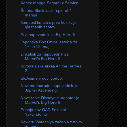
Konec mange Servant x Service
Še ena Black Jack "spin-off"
manga
flumpool kmalu s prvo kolekcijo
glasbenih spotov
Prvi napovednik za Big Hero 6
Japonska Box Office lestvica za
17. in 18. maj
Dražilnik za napovednik za
Marvel's Big Hero 6
Krvodajalska akcija Anime Heroes
2
SloAnime v novi podobi
Novi mednarodni napovednik za
Jupiter Ascending
Nove fotke Disneyeve adaptacije
Marvel's Big Hero 6
Prihaja nov OAD Seitokai
Yakuindomo
Kaworu Watashiya začenja z novo
mango