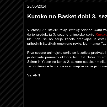
28/05/2014
Kuroko no Basket dobi 3. se
V letošnji 27. številki revije
Weekly Shonen Jump
za
da je produkcija
3. sezone
animejske serije
Kuroko
luč. Kdaj se bo serija začela predvajati in ostal
prihodnjih številkah omenjene revije, kjer manga Tada
Prva sezona animejske serije se je začela predvajat
je doživela premiero oktobra lani. Od "bitke do s
Seiren in Yōsen na koncu 2. sezone sta sicer mini
za oboževalce te mange in animejske serije je to vs
Vir: ANN