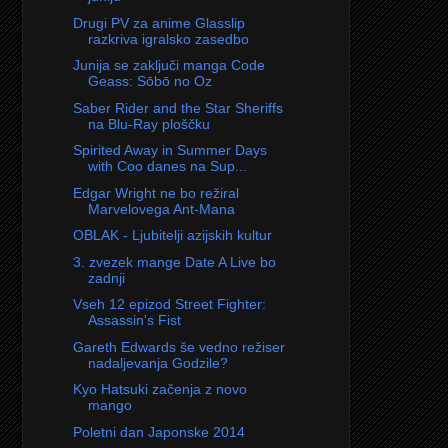
Drugi PV za anime Glasslip
razkriva igralsko zasedbo
Junija se zaključi manga Code
Geass: Sōbō no Oz
Saber Rider and the Star Sheriffs
na Blu-Ray ploščku
Spirited Away in Summer Days
with Coo danes na Sup...
Edgar Wright ne bo režiral
Marvelovega Ant-Mana
OBLAK - Ljubitelji azijskih kultur
3. zvezek mange Date A Live bo
zadnji
Vseh 12 epizod Street Fighter:
Assassin's Fist
Gareth Edwards še vedno režiser
nadaljevanja Godzile?
Kyo Hatsuki začenja z novo
mango
Poletni dan Japonske 2014