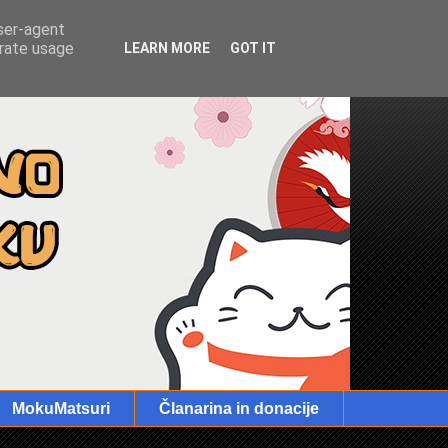
user-agent
erate usage
LEARN MORE
GOT IT
MokuMatsuri
Članarina in donacije