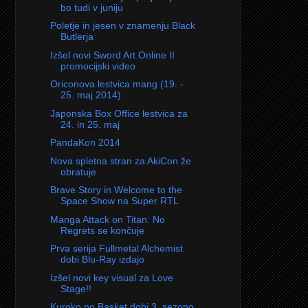
bo tudi v juniju
Poletje in jesen v znamenju Black
Butlerja
Izšel novi Sword Art Online II
promocijski video
Oriconova lestvica mang (19. -
25. maj 2014)
Japonska Box Office lestvica za
24. in 25. maj
PandaKon 2014
Nova spletna stran za AkiCon že
obratuje
Brave Story in Welcome to the
Space Show na Super RTL
Manga Attack on Titan: No
Regrets se končuje
Prva serija Fullmetal Alchemist
dobi Blu-Ray izdajo
Izšel novi key visual za Love
Stage!!
Kuroko no Basket dobi 3. sezono