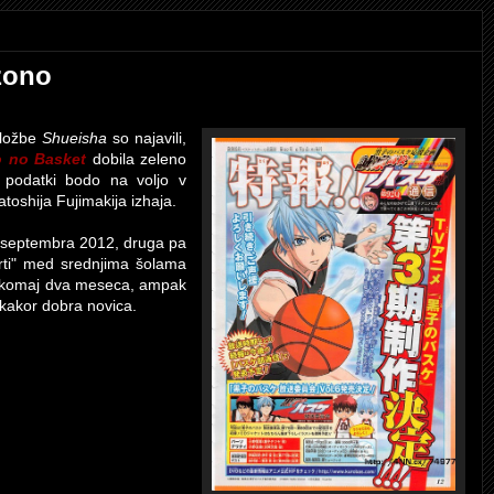
zono
ložbe
Shueisha
so najavili,
 no Basket
dobila zeleno
i podatki bodo na voljo v
toshija Fujimakija izhaja.
i septembra 2012, druga pa
mrti" med srednjima šolama
la komaj dva meseca, ampak
ekakor dobra novica.