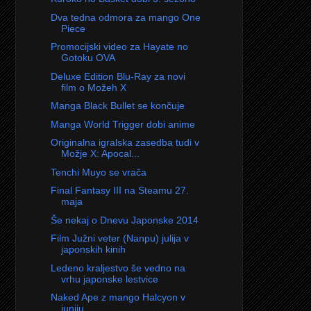
Dva tedna odmora za mango One
Piece
Promocijski video za Hayate no
Gotoku OVA
Deluxe Edition Blu-Ray za novi
film o Možeh X
Manga Black Bullet se končuje
Manga World Trigger dobi anime
Originalna igralska zasedba tudi v
Možje X: Apocal...
Tenchi Muyo se vrača
Final Fantasy III na Steamu 27.
maja
Še nekaj o Dnevu Japonske 2014
Film Južni veter (Nanpu) julija v
japonskih kinih
Ledeno kraljestvo še vedno na
vrhu japonske lestvice
Naked Ape z mango Halcyon v
juniju