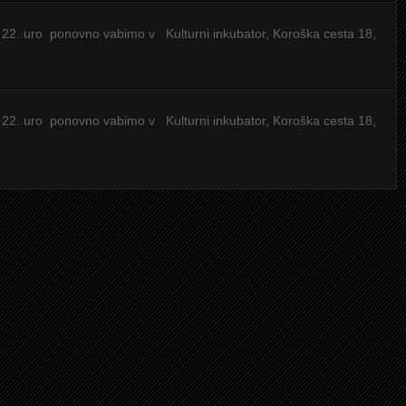
 22. uro ponovno vabimo v Kulturni inkubator, Koroška cesta 18,
 22. uro ponovno vabimo v Kulturni inkubator, Koroška cesta 18,