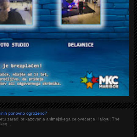
 kinih ponovno ogroženo?
letu zaradi prikazovanja animejskega celovečerca Haikyu! The
keg...