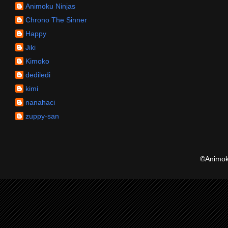
Animoku Ninjas
Chrono The Sinner
Happy
Jiki
Kimoko
dediledi
kimi
nanahaci
zuppy-san
©Animoku