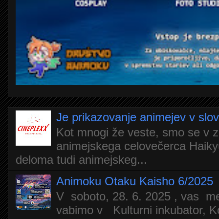
Je prikazovanje animejev v slo
Kot mnogi že veste, smo se v z
animejskega celovečerca Haiky
deloma tudi animejskeg...
Animoku Otaku Kaisho 6/2025
V soboto, 28. 6. 2025 , vas m
vabimo v Kulturni inkubator, Ko