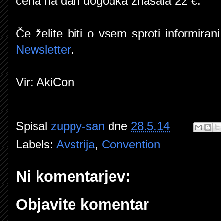
cena na dan dogodka znašala 22 €.
Če želite biti o vsem sproti informirani
Newsletter
.
Vir: AkiCon
Spisal
zuppy-san
dne
28.5.14
Labels:
Avstrija
,
Convention
Ni komentarjev:
Objavite komentar