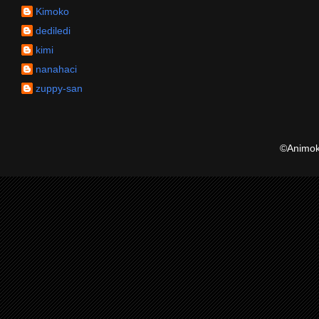
Kimoko
dediledi
kimi
nanahaci
zuppy-san
©Animoku