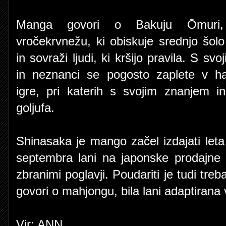
Manga govori o Bakuju Ōmuri
vročekrvnežu, ki obiskuje srednjo šol
in sovraži ljudi, ki kršijo pravila. S svo
in neznanci se pogosto zaplete v h
igre, pri katerih s svojim znanjem i
goljufa.
Shinasaka je mango začel izdajati leta
septembra lani na japonske prodajne p
zbranimi poglavji. Poudariti je tudi tr
govori o mahjongu, bila lani adaptirana v
Vir: ANN