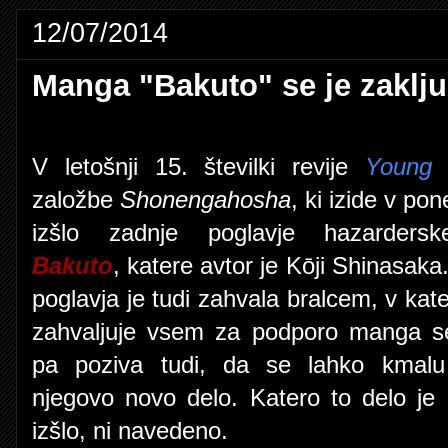
12/07/2014
Manga "Bakuto" se je zaklju
V letošnji 15. številki revije
Young 
založbe
Shonengahosha
, ki izide v po
izšlo zadnje poglavje hazarder
Bakuto
, katere avtor je Kōji Shinasak
poglavja je tudi zahvala bralcem, v kate
zahvaljuje vsem za podporo manga seri
pa poziva tudi, da se lahko kmalu 
njegovo novo delo. Katero to delo je 
izšlo, ni navedeno.