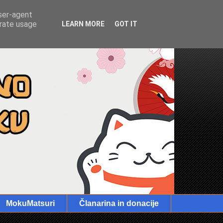
user-agent
erate usage
LEARN MORE
GOT IT
MokuMatsuri
Članarina in donacije