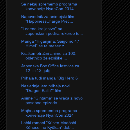
Še nekaj sprememb programa
konvencije NyanCon 2014
Napovednik za animejski film
"HappinessCharge Prec...
"Ledeno kraljestvo" na
Japonskem podira rekorde tu...
Manga "Higanjima: Saigo no 47
Himei" se ta mesec z...
Kratkometražni anime za 100.
obletnico železniške ...
Japonska Box Office lestvica za
12. in 13. julij
Prihaja tudi manga "Big Hero 6"
Naslednje leto prihaja novi
"Dragon Ball Z" film
Anime "Gintama" se vrača z novo
posebno epizodo
Majhna sprememba programa
konvencije NyanCon 2014
Lahki romani "Kūsen Madōshi
Kōhosei no Kyōkan" dob...