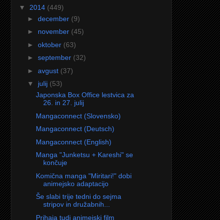
▼
2014
(449)
►
december
(9)
►
november
(45)
►
oktober
(63)
►
september
(32)
►
avgust
(37)
▼
julij
(53)
Japonska Box Office lestvica za
26. in 27. julij
Mangaconnect (Slovensko)
Mangaconnect (Deutsch)
Mangaconnect (English)
Manga "Junketsu + Kareshi" se
končuje
Komična manga "Miritari!" dobi
animejsko adaptacijo
Še slabi trije tedni do sejma
stripov in družabnih...
Prihaja tudi animejski film