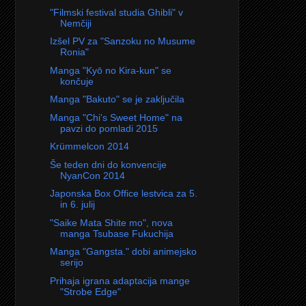
"Filmski festival studia Ghibli" v
Nemčiji
Izšel PV za "Sanzoku no Musume
Ronia"
Manga "Kyō no Kira-kun" se
končuje
Manga "Bakuto" se je zaključila
Manga "Chi's Sweet Home" na
pavzi do pomladi 2015
Krümmelcon 2014
Še teden dni do konvencije
NyanCon 2014
Japonska Box Office lestvica za 5.
in 6. julij
"Saike Mata Shite mo", nova
manga Tsubase Fukuchija
Manga "Gangsta." dobi animejsko
serijo
Prihaja igrana adaptacija mange
"Strobe Edge"