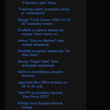
"Fate/stay night: Heav...
"Fate/stay night" animejska serija
je "Unlimited B...
Manga "Code Geass: Sōbō no Oz
02" naslednji mesec
Dražilnik za igrano adaptacijo
mange "Kami-sama no...
Anime "Sora no Method" dobi
manga adaptacijo
Dražilnik za igrano adaptacijo "Ao
Haru Ride"
Manga "Magic Kaito" dobi
animejsko adaptacijo
Načrti in razmišljanja skupine
Animoku
Japonska Box Office lestvica za
19. in 20. julij
Izšel PV za posebno epizodo
"One Piece 3D2Y"
Prihaja nova Kapitan Harlock
manga