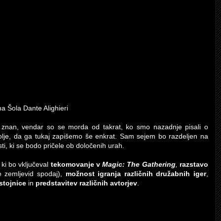
 Šola Dante Alighieri
 znan, vendar so se morda od takrat, ko smo nazadnje pisali o
lje, da ga tukaj zapišemo še enkrat. Sam sejem bo razdeljen na
sti, ki se bodo pričele ob določenih urah.
ki bo vključeval
tekomovanje v
Magic: The Gathering
,
razstavo
e zemljevid spodaj),
možnost igranja različnih družabnih iger
,
 stojnice
in
predstavitev različnih avtorjev
.