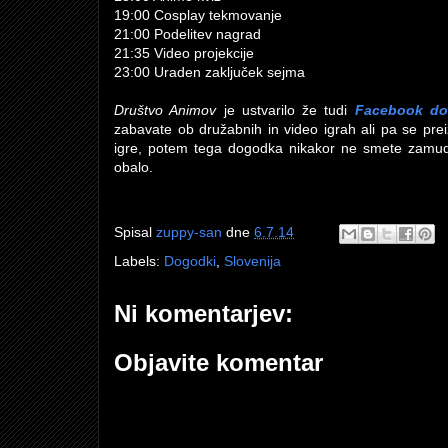
19:00 Cosplay tekmovanje
21:00 Podelitev nagrad
21:35 Video projekcije
23:00 Uraden zaključek sejma
Društvo Animov
je ustvarilo že tudi
Facebook d
zabavate ob družabnih in video igrah ali pa se pr
igre, potem tega dogodka nikakor ne smete zamuditi
obalo.
Spisal
zuppy-san
dne
6.7.14
Labels:
Dogodki
,
Slovenija
Ni komentarjev:
Objavite komentar