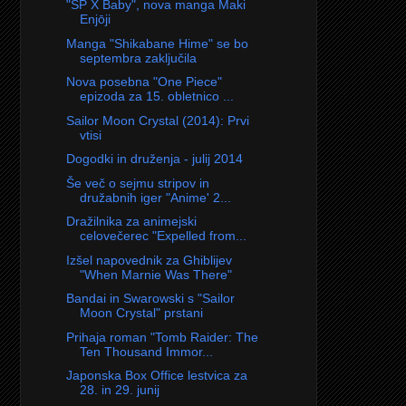
"SP X Baby", nova manga Maki
Enjōji
Manga "Shikabane Hime" se bo
septembra zaključila
Nova posebna "One Piece"
epizoda za 15. obletnico ...
Sailor Moon Crystal (2014): Prvi
vtisi
Dogodki in druženja - julij 2014
Še več o sejmu stripov in
družabnih iger "Anime' 2...
Dražilnika za animejski
celovečerec "Expelled from...
Izšel napovednik za Ghiblijev
"When Marnie Was There"
Bandai in Swarowski s "Sailor
Moon Crystal" prstani
Prihaja roman "Tomb Raider: The
Ten Thousand Immor...
Japonska Box Office lestvica za
28. in 29. junij