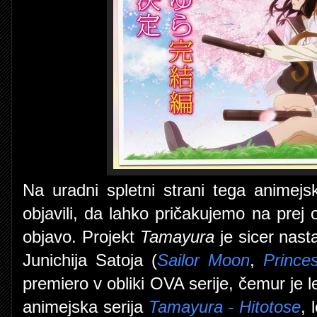
Na uradni spletni strani tega animejs
objavili, da lahko pričakujemo na p
objavo. Projekt
Tamayura
je sicer nast
Junichija Satoja
(
Sailor Moon
,
Prince
premiero v obliki OVA serije, čemur je le
animejska serija
Tamayura - Hitotose
, 