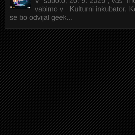
V soboto, 20. 9. 2025 , vas m
vabimo v Kulturni inkubator, Ko
se bo odvijal geek...