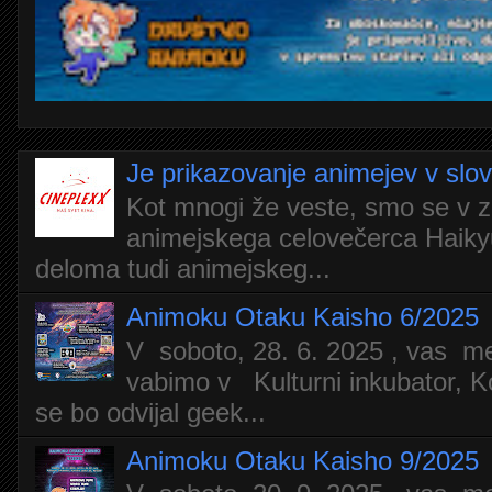
Je prikazovanje animejev v slo
Kot mnogi že veste, smo se v z
animejskega celovečerca Haiky
deloma tudi animejskeg...
Animoku Otaku Kaisho 6/2025
V soboto, 28. 6. 2025 , vas m
vabimo v Kulturni inkubator, Ko
se bo odvijal geek...
Animoku Otaku Kaisho 9/2025