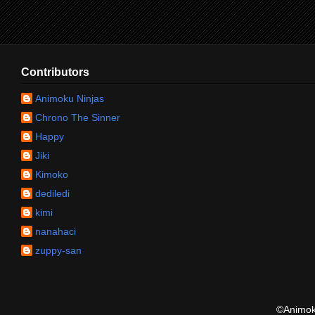
Contributors
Animoku Ninjas
Chrono The Sinner
Happy
Jiki
Kimoko
dediledi
kimi
nanahaci
zuppy-san
©Animoku