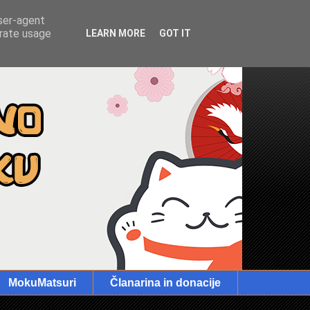
user-agent
erate usage
LEARN MORE
GOT IT
MokuMatsuri
Članarina in donacije