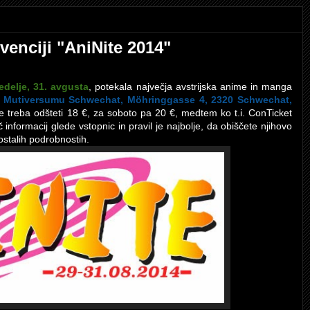
venciji "AniNite 2014"
edelje, 31. avgusta
, potekala največja avstrijska anime in manga
i
Mutiversumu Schwechat, Möhringgasse 4, 2320 Schwechat,
je treba odšteti 18 €, za soboto pa 20 €, medtem ko t.i. ConTicket
informacij glede vstopnic in pravil je najbolje, da obiščete njihovo
ostalih podrobnostih.