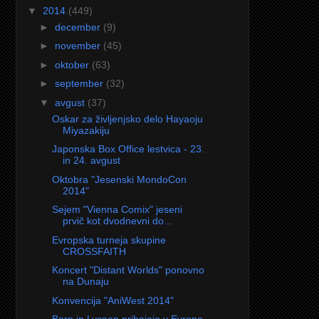
▼
2014
(449)
►
december
(9)
►
november
(45)
►
oktober
(63)
►
september
(32)
▼
avgust
(37)
Oskar za življenjsko delo Hayaoju
Miyazakiju
Japonska Box Office lestvica - 23.
in 24. avgust
Oktobra "Jesenski MondoCon
2014"
Sejem "Vienna Comix" jeseni
prvič kot dvodnevni do...
Evropska turneja skupine
CROSSFAITH
Koncert "Distant Worlds" ponovno
na Dunaju
Konvencija "AniWest 2014"