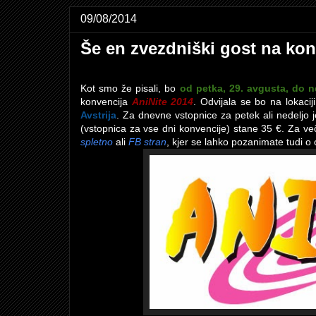
09/08/2014
Še en zvezdniški gost na kon
Kot smo že pisali, bo
od petka, 29. avgusta, do n
konvencija
AniNite 2014
. Odvijala se bo na lokacij
Avstrija
. Za dnevne vstopnice za petek ali nedeljo 
(vstopnica za vse dni konvencije) stane 35 €. Za več 
spletno
ali
FB stran
, kjer se lahko pozanimate tudi o 