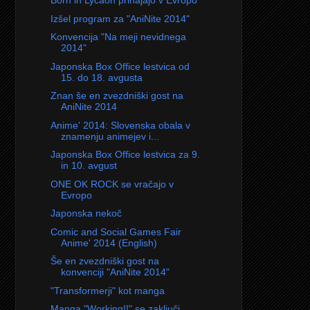
Born in Lycaon prihajajo v Evropo
Izšel program za "AniNite 2014"
Konvencija "Na meji nevidnega
2014"
Japonska Box Office lestvica od
15. do 18. avgusta
Znan še en zvezdniški gost na
AniNite 2014
Anime' 2014: Slovenska obala v
znamenju animejev i...
Japonska Box Office lestvica za 9.
in 10. avgust
ONE OK ROCK se vračajo v
Evropo
Japonska nekoč
Comic and Social Games Fair
Anime' 2014 (English)
Še en zvezdniški gost na
konvenciji "AniNite 2014"
"Transformerji" kot manga
Manga "Working!!" se zaključi