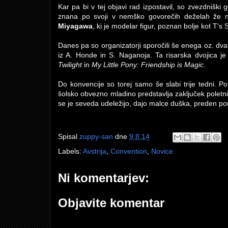
Kar pa bi v tej objavi rad izpostavil, so zvezdniški
znana po svoji v nemško govorečih deželah že n
Miyagawa
, ki je modelar figur, poznan bolje kot T's
Danes pa so organizatorji sporočili še enega oz. dva 
iz A. Honde in S. Naganoja. Ta risarska dvojica 
Twilight
in
My Little Pony: Friendship is Magic
.
Do konvencije so torej samo še slabi trije tedni. P
šolsko obvezno mladino predstavlja zaključek poletnih
se je seveda udeležijo, dajo malce duška, preden po
Spisal
zuppy-san
dne
9.8.14
Labels:
Avstrija
,
Convention
,
Novice
Ni komentarjev:
Objavite komentar