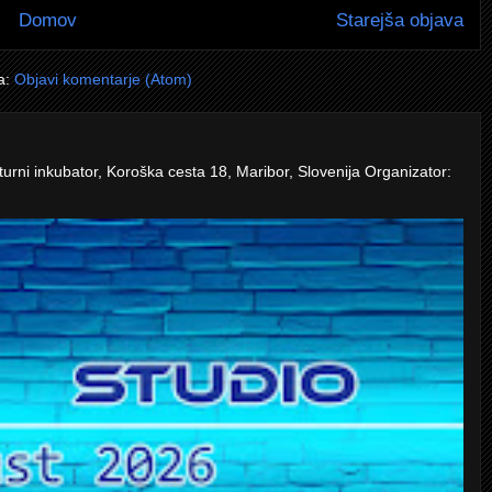
Domov
Starejša objava
a:
Objavi komentarje (Atom)
turni inkubator, Koroška cesta 18, Maribor, Slovenija Organizator: