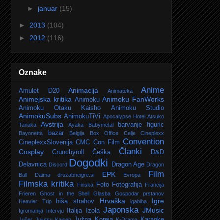
►
januar
(15)
►
2013
(104)
►
2012
(116)
Oznake
Anime
Animacija
Amulet D20
Animateka
Animejska kritika
Animoku FanWorks
Animoku
Animoku Otaku Kaisho
Animoku Studio
AnimokuSubs
AnimokuTiVi
Apocalypse Hotel
Atsuko
Avstrija
barvanje figuric
Tanaka
Ayaka
Babymetal
bazar
Bayonetta
Belgija
Box Office
Celje
Cineplexx
Convention
CineplexxSlovenija
CMC
Con Film
Članki
Cosplay
Crunchyroll
Češka
D&D
Dogodki
Delavnica
Dragon Age
Discord
Dragon
Film
EPK
Ball Daima
druzabneigre.si
Evropa
Filmska kritika
Foto
Fotografija
Finska
Francija
Frieren
Ghost in the Shell
Glasba
Gospodar prstanov
Hrvaška
Igre
hiša strahov
Heavier Trip
igabiba
Japonska
JMusic
Italija
Izola
Igromanija
Intervju
Južna Koreja
Karaoke
Jučer
Jujutsu Kaisen
K-Drama