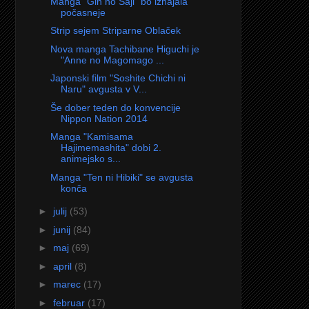
Manga "Gin no Saji" bo izhajala
počasneje
Strip sejem Striparne Oblaček
Nova manga Tachibane Higuchi je
"Anne no Magomago ...
Japonski film "Soshite Chichi ni
Naru" avgusta v V...
Še dober teden do konvencije
Nippon Nation 2014
Manga "Kamisama
Hajimemashita" dobi 2.
animejsko s...
Manga "Ten ni Hibiki" se avgusta
konča
►
julij
(53)
►
junij
(84)
►
maj
(69)
►
april
(8)
►
marec
(17)
►
februar
(17)