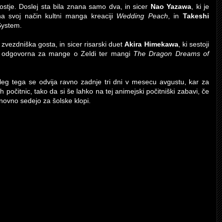
 gostje. Doslej sta bila znana samo dva, in sicer
Nao Yazawa
, ki je
a svoj način kultni manga kreaciji
Wedding Peach
, in
Takeshi
 System.
zvezdniška gosta, in sicer risarski duet
Akira Himekawa
, ki sestoji
je odgovorna za mange o Zeldi ter mangi
The Dragon Dreams of
oleg tega se odvija ravno zadnje tri dni v mesecu avgustu, kar za
 počitnic, tako da si še lahko na tej animejski počitniški zabavi, če
novno sedejo za šolske klopi.