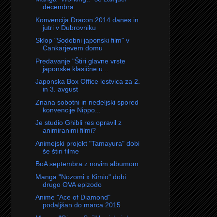
decembra
Konvencija Dracon 2014 danes in
jutri v Dubrovniku
Sklop "Sodobni japonski film" v
Cankarjevem domu
Predavanje "Štiri glavne vrste
japonske klasične u...
Japonska Box Office lestvica za 2.
in 3. avgust
Znana sobotni in nedeljski spored
konvencije Nippo...
Je studio Ghibli res opravil z
animiranimi filmi?
Animejski projekt "Tamayura" dobi
še štiri filme
BoA septembra z novim albumom
Manga "Nozomi x Kimio" dobi
drugo OVA epizodo
Anime "Ace of Diamond"
podaljšan do marca 2015