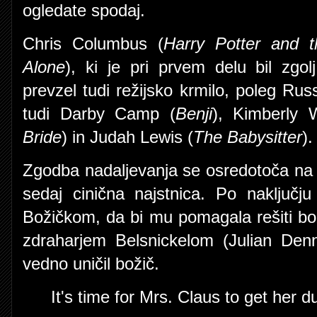
ogledate spodaj.
Chris Columbus (
Harry Potter and t
Alone
), ki je pri prvem delu bil zgol
prevzel tudi režijsko krmilo, poleg Ru
tudi Darby Camp (
Benji
), Kimberly W
Bride
) in Judah Lewis (
The Babysitter
).
Zgodba nadaljevanja se osredotoča na 
sedaj cinična najstnica. Po naključj
Božičkom, da bi mu pomagala rešiti bo
zdraharjem Belsnickelom (Julian Denn
vedno uničil božič.
It's time for Mrs. Claus to get her d