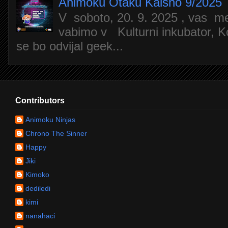
Animoku Otaku Kaisho 9/2025
V soboto, 20. 9. 2025 , vas m
vabimo v Kulturni inkubator, Ko
se bo odvijal geek...
Contributors
Animoku Ninjas
Chrono The Sinner
Happy
Jiki
Kimoko
dediledi
kimi
nanahaci