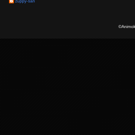
zuppy-san
©Animoku