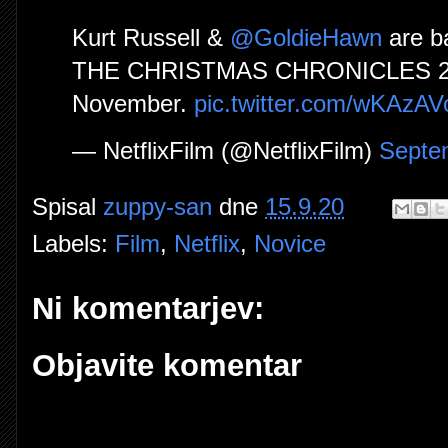
Kurt Russell &
@GoldieHawn
are ba
THE CHRISTMAS CHRONICLES 2, on
November.
pic.twitter.com/wKAzA
— NetflixFilm (@NetflixFilm)
Septe
Spisal
zuppy-san
dne
15.9.20
Labels:
Film
,
Netflix
,
Novice
Ni komentarjev:
Objavite komentar