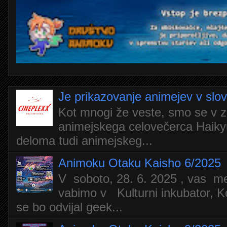
Je prikazovanje animejev v slo
Kot mnogi že veste, smo se v z
animejskega celovečerca Haiky
deloma tudi animejskeg...
Animoku Otaku Kaisho 6/2025
V soboto, 28. 6. 2025 , vas m
vabimo v Kulturni inkubator, Ko
se bo odvijal geek...