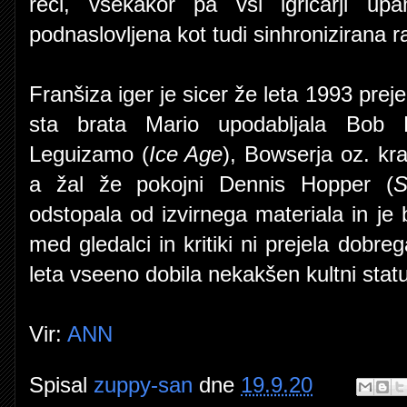
reči, vsekakor pa vsi igričarji u
podnaslovljena kot tudi sinhronizirana r
Franšiza iger je sicer že leta 1993 preje
sta brata Mario upodabljala Bob 
Leguizamo (
Ice Age
), Bowserja oz. kra
a žal že pokojni Dennis Hopper (
S
odstopala od izvirnega materiala in je 
med gledalci in kritiki ni prejela dobre
leta vseeno dobila nekakšen kultni stat
Vir:
ANN
Spisal
zuppy-san
dne
19.9.20