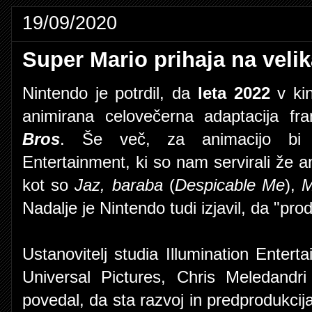
19/09/2020
Super Mario prihaja na velik
Nintendo je potrdil, da
leta 2022
v kin
animirana celovečerna adaptacija fr
Bros
. Še več, za animacijo bi na
Entertainment, ki so nam servirali že 
kot so
Jaz, baraba
(
Despicable Me
),
M
Nadalje je Nintendo tudi izjavil, da "pro
Ustanovitelj studia Illumination Enterta
Universal Pictures, Chris Meledandr
povedal, da sta razvoj in predprodukcij