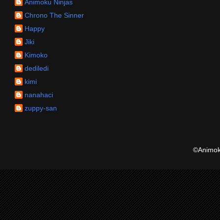
Animoku Ninjas
Chrono The Sinner
Happy
Jiki
Kimoko
dediledi
kimi
nanahaci
zuppy-san
©Animoku