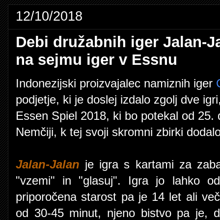
12/10/2018
Debi družabnih iger Jalan-J
na sejmu iger v Essnu
Indonezijski proizvajalec namiznih iger
podjetje, ki je doslej izdalo zgolj dve i
Essen Spiel 2018, ki bo potekal od 25.
Nemčiji, k tej svoji skromni zbirki dodalo
Jalan-Jalan
je igra s kartami za za
"vzemi" in "glasuj". Igra jo lahko o
priporočena starost pa je 14 let ali več.
od 30-45 minut, njeno bistvo pa je, da