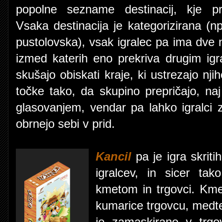
popolne sezname destinacij, kje prež
Vsaka destinacija je kategorizirana (np
pustolovska), vsak igralec pa ima dve n
izmed katerih eno prekriva drugim igr
skušajo obiskati kraje, ki ustrezajo nj
točke tako, da skupino prepričajo, na
glasovanjem, vendar pa lahko igralci 
obrnejo sebi v prid.
Kancil
pa je igra skriti
igralcev, in sicer ta
kmetom in trgovci. Kme
kumarice trgovcu, medte