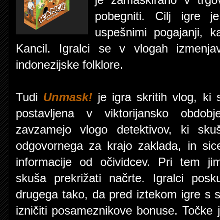
je zamaskirano v trgo
pobegniti. Cilj igre 
uspešnimi pogajanji, k
Kancil. Igralci se v vlogah izmenjav
indonezijske folklore.
Tudi
Unmask!
je igra skritih vlog, ki 
postavljena v viktorijansko obdobj
zavzamejo vlogo detektivov, ki skuša
odgovornega za krajo zaklada, in sice
informacije od očividcev. Pri tem j
skuša prekrižati načrte. Igralci posku
drugega tako, da pred iztekom igre s 
izničiti posameznikove bonuse. Točke j