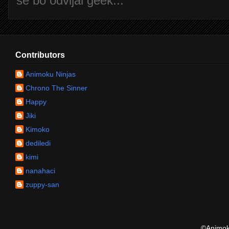
se bo odvijal geek...
Contributors
Animoku Ninjas
Chrono The Sinner
Happy
Jiki
Kimoko
dediledi
kimi
nanahaci
zuppy-san
©Animoku