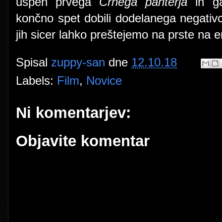
uspeh prvega
Črnega panterja
in ga
končno spet dobili dodelanega negativ
jih sicer lahko preštejemo na prste na e
Spisal
zuppy-san
dne
12.10.18
Labels:
Film
,
Novice
Ni komentarjev:
Objavite komentar