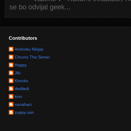
se bo odvijal geek...
Contributors
Animoku Ninjas
Chrono The Sinner
Happy
Jiki
Kimoko
dediledi
kimi
nanahaci
zuppy-san