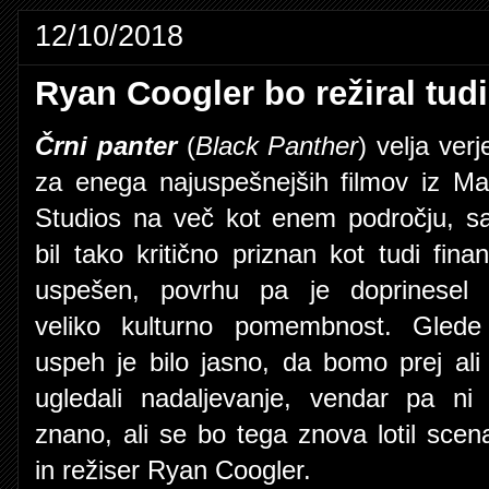
12/10/2018
Ryan Coogler bo režiral tud
Črni panter
(
Black Panther
) velja verj
za enega najuspešnejših filmov iz Ma
Studios na več kot enem področju, sa
bil tako kritično priznan kot tudi fina
uspešen, povrhu pa je doprinesel 
veliko kulturno pomembnost. Gled
uspeh je bilo jasno, da bomo prej ali 
ugledali nadaljevanje, vendar pa ni 
znano, ali se bo tega znova lotil scena
in režiser Ryan Coogler.