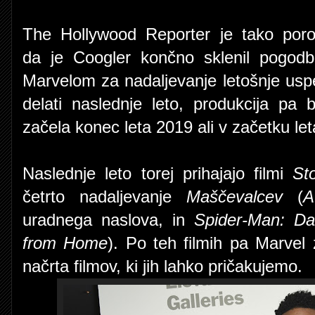
The Hollywood Reporter je tako poro
da je Coogler končno sklenil pogod
Marvelom za nadaljevanje letošnje uspe
delati naslednje leto, produkcija pa 
začela konec leta 2019 ali v začetku le
Naslednje leto torej prihajajo filmi
St
četrto nadaljevanje
Maščevalcev
(
A
uradnega naslova, in
Spider-Man: D
from Home
). Po teh filmih pa Marvel
načrta filmov, ki jih lahko pričakujemo.