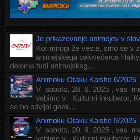
Je prikazovanje animejev v slo
Kot mnogi že veste, smo se v z
animejskega celovečerca Haiky
deloma tudi animejskeg...
Animoku Otaku Kaisho 6/2025
V soboto, 28. 6. 2025 , vas m
vabimo v Kulturni inkubator, Ko
se bo odvijal geek...
Animoku Otaku Kaisho 9/2025
V soboto, 20. 9. 2025 , vas m
vabimo v Kulturni inkubator, Ko