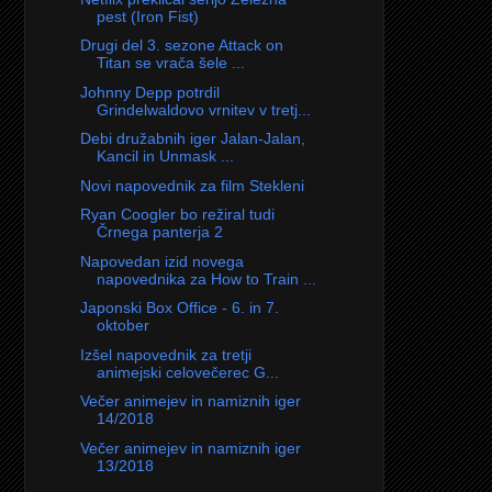
pest (Iron Fist)
Drugi del 3. sezone Attack on
Titan se vrača šele ...
Johnny Depp potrdil
Grindelwaldovo vrnitev v tretj...
Debi družabnih iger Jalan-Jalan,
Kancil in Unmask ...
Novi napovednik za film Stekleni
Ryan Coogler bo režiral tudi
Črnega panterja 2
Napovedan izid novega
napovednika za How to Train ...
Japonski Box Office - 6. in 7.
oktober
Izšel napovednik za tretji
animejski celovečerec G...
Večer animejev in namiznih iger
14/2018
Večer animejev in namiznih iger
13/2018