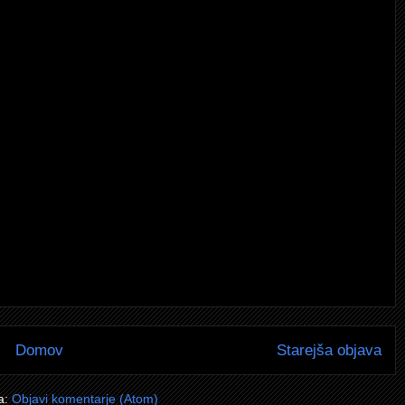
Domov
Starejša objava
a:
Objavi komentarje (Atom)