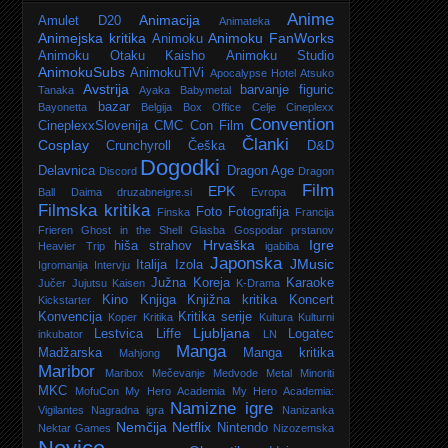
Anime
Animacija
Amulet D20
Animateka
Animejska kritika
Animoku FanWorks
Animoku
Animoku Otaku Kaisho
Animoku Studio
AnimokuSubs
AnimokuTiVi
Apocalypse Hotel
Atsuko
Avstrija
barvanje figuric
Tanaka
Ayaka
Babymetal
bazar
Bayonetta
Belgija
Box Office
Celje
Cineplexx
Convention
CineplexxSlovenija
CMC
Con Film
Članki
Cosplay
Crunchyroll
Češka
D&D
Dogodki
Delavnica
Dragon Age
Discord
Dragon
Film
EPK
Ball Daima
druzabneigre.si
Evropa
Filmska kritika
Foto
Fotografija
Finska
Francija
Frieren
Ghost in the Shell
Glasba
Gospodar prstanov
Hrvaška
Igre
hiša strahov
Heavier Trip
igabiba
Japonska
JMusic
Italija
Izola
Igromanija
Intervju
Južna Koreja
Karaoke
Jučer
Jujutsu Kaisen
K-Drama
Kino
Knjiga
Knjižna kritika
Koncert
Kickstarter
Konvencija
Kritika serije
Koper
Kritika
Kultura
Kulturni
Ljubljana
Lestvica
Liffe
Logatec
inkubator
LN
Manga
Madžarska
Manga kritika
Mahjong
Maribor
Maribox
Mečevanje
Medvode
Metal
Minoriti
MKC
MofuCon
My Hero Academia
My Hero Academia:
Namizne igre
Vigilantes
Nagradna igra
Nanizanka
Nemčija
Netflix
Nintendo
Nektar Games
Nizozemska