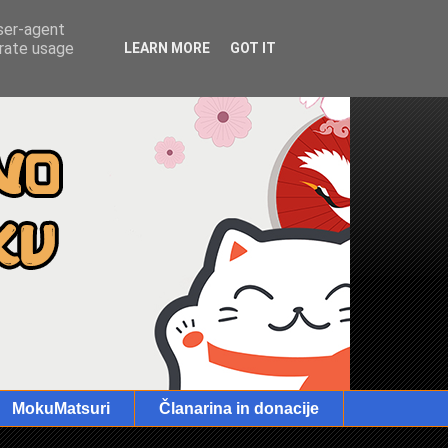
user-agent
erate usage
LEARN MORE
GOT IT
MokuMatsuri
Članarina in donacije