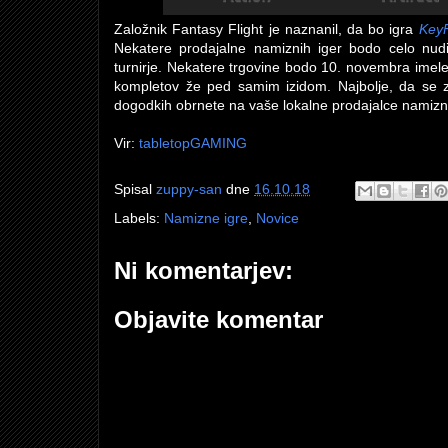
Založnik Fantasy Flight je naznanil, da bo igra
KeyF
Nekatere prodajalne namiznih iger bodo celo nudil
turnirje. Nekatere trgovine bodo 10. novembra imel
kompletov že ped samim izidom. Najbolje, da se za
dogodkih obrnete na vaše lokalne prodajalce namizni
Vir:
tabletopGAMING
Spisal
zuppy-san
dne
16.10.18
Labels:
Namizne igre
,
Novice
Ni komentarjev:
Objavite komentar