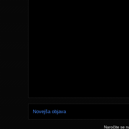
Novejša objava
Naročite se n