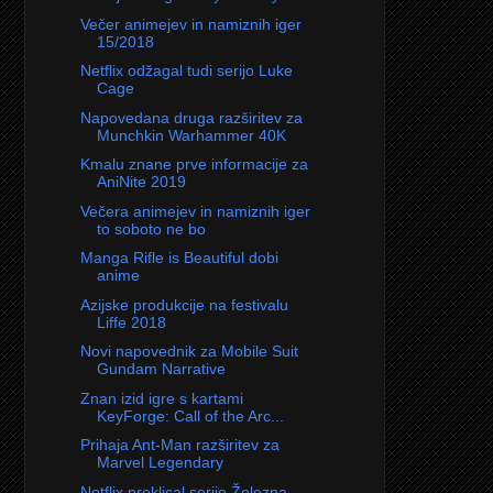
Večer animejev in namiznih iger
15/2018
Netflix odžagal tudi serijo Luke
Cage
Napovedana druga razširitev za
Munchkin Warhammer 40K
Kmalu znane prve informacije za
AniNite 2019
Večera animejev in namiznih iger
to soboto ne bo
Manga Rifle is Beautiful dobi
anime
Azijske produkcije na festivalu
Liffe 2018
Novi napovednik za Mobile Suit
Gundam Narrative
Znan izid igre s kartami
KeyForge: Call of the Arc...
Prihaja Ant-Man razširitev za
Marvel Legendary
Netflix preklical serijo Železna