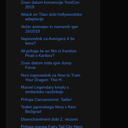
Znan datum konvencije YuniCon
2019
Attack on Titan dobi hollywoodsko
adaptacijo
Večer animejev in namiznih iger
16/2018
Napovednik za Avengers 4 še
letos?
Ali prihaja še en film iz franšize
Pirati s Karibov?
Znan datum izida igre Jump
Force
Novi napovednik za How to Train
Your Dragon: The H...
Marvel Legendary kmalu s
simbiotsko razširitvijo
Prihaja Carcassonne: Safari
Teden japonskega filma v Kino
Bežigrad
Disenchantment dobi 2. sezono
Prihaja manga Fairy Tail City Hero